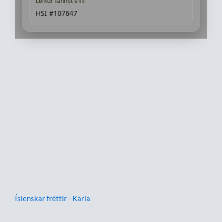
Leikur fannst ekki
HSI #107647
Íslenskar fréttir - Karla