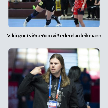
Víkingur í viðræðum við erlendan leikmann