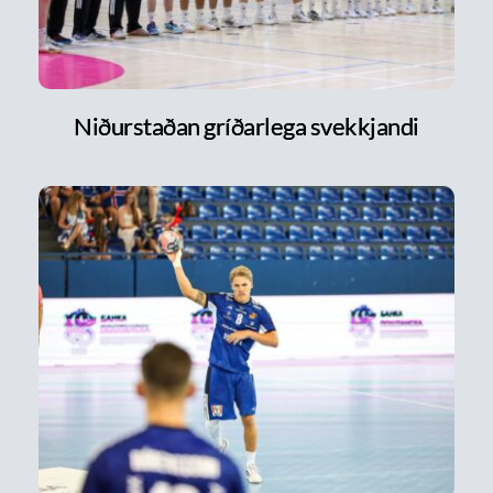
Niðurstaðan gríðarlega svekkjandi