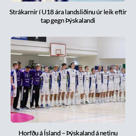
Strákarnir í U18 ára landsliðinu úr leik eftir
tap gegn Þýskalandi
Horfðu á Ísland – Þýskaland á netinu