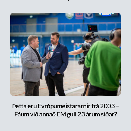
Þetta eru Evrópumeistararnir frá 2003 –
Fáum við annað EM gull 23 árum síðar?