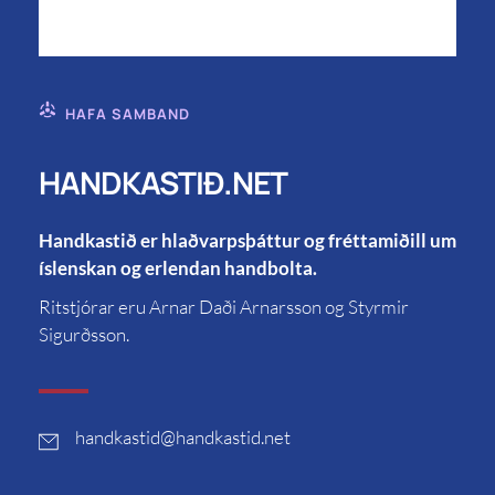
HAFA SAMBAND
HANDKASTIÐ.NET
Handkastið er hlaðvarpsþáttur og fréttamiðill um
íslenskan og erlendan handbolta.
Ritstjórar eru Arnar Daði Arnarsson og Styrmir
Sigurðsson.
handkastid
@handkastid.net