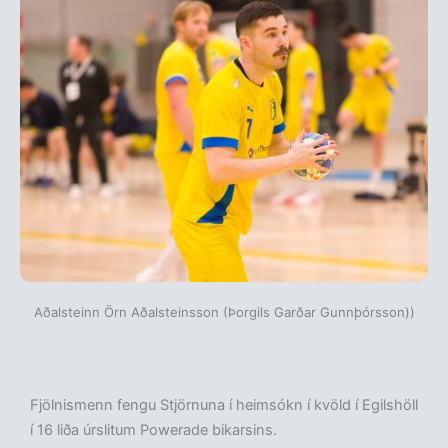
Aðalsteinn Örn Aðalsteinsson (Þorgils Garðar Gunnþórsson))
Fjölnismenn fengu Stjörnuna í heimsókn í kvöld í Egilshöll
í 16 liða úrslitum Powerade bikarsins.