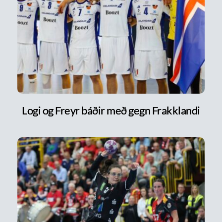
Logi og Freyr báðir með gegn Frakklandi