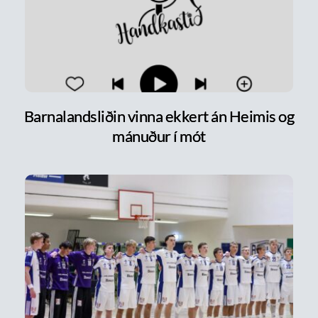
Barnalandsliðin vinna ekkert án Heimis og
mánuður í mót