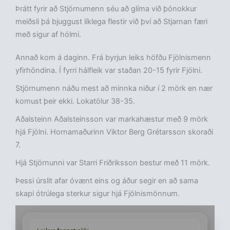
Þrátt fyrir að Stjörnumenn séu að glíma við þónokkur
meiðsli þá bjuggust líklega flestir við því að Stjarnan færi
með sigur af hólmi.
Annað kom á daginn. Frá byrjun leiks höfðu Fjölnismenn
yfirhöndina. Í fyrri hálfleik var staðan 20-15 fyrir Fjölni.
Stjörnumenn náðu mest að minnka niður í 2 mörk en nær
komust þeir ekki. Lokatölur 38-35.
Aðalsteinn Aðalsteinsson var markahæstur með 9 mörk
hjá Fjölni. Hornamaðurinn Viktor Berg Grétarsson skoraði
7.
Hjá Stjörnunni var Starri Friðriksson bestur með 11 mörk.
Þessi úrslit afar óvænt eins og áður segir en að sama
skapi ótrúlega sterkur sigur hjá Fjölnismönnum.