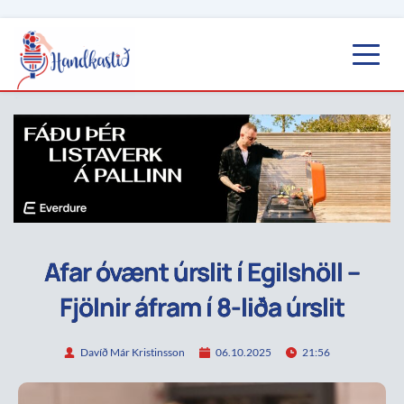
Afar óvænt úrslit í Egilshöll –
Fjölnir áfram í 8-liða úrslit
Davíð Már Kristinsson
06.10.2025
21:56