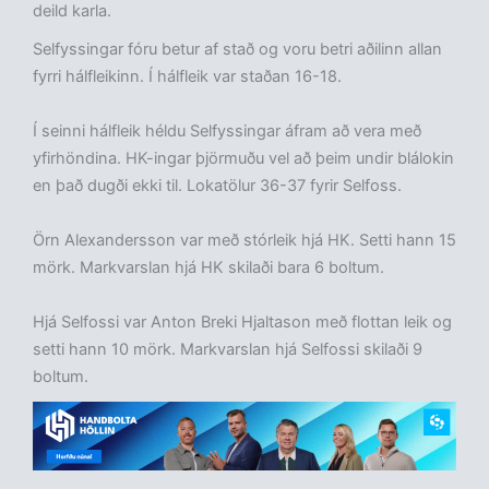
deild karla.
Selfyssingar fóru betur af stað og voru betri aðilinn allan
fyrri hálfleikinn. Í hálfleik var staðan 16-18.
Í seinni hálfleik héldu Selfyssingar áfram að vera með
yfirhöndina. HK-ingar þjörmuðu vel að þeim undir blálokin
en það dugði ekki til. Lokatölur 36-37 fyrir Selfoss.
Örn Alexandersson var með stórleik hjá HK. Setti hann 15
mörk. Markvarslan hjá HK skilaði bara 6 boltum.
Hjá Selfossi var Anton Breki Hjaltason með flottan leik og
setti hann 10 mörk. Markvarslan hjá Selfossi skilaði 9
boltum.