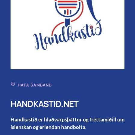
HAFA SAMBAND
HANDKASTIÐ.NET
Handkastið er hlaðvarpsþáttur og fréttamiðill um
íslenskan og erlendan handbolta.