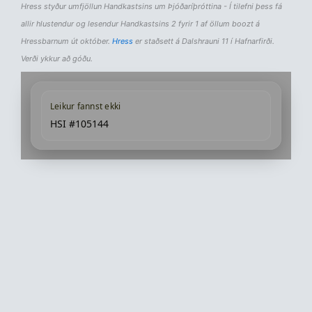
Hress styður umfjöllun Handkastsins um Þjóðaríþróttina - Í tilefni þess fá
allir hlustendur og lesendur Handkastsins 2 fyrir 1 af öllum boozt á
Hressbarnum út október.
Hress
er staðsett á Dalshrauni 11 í Hafnarfirði.
Verði ykkur að góðu.
Leikur fannst ekki
HSI #105144