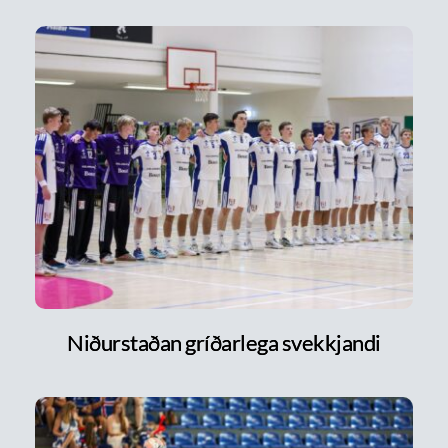
Niðurstaðan gríðarlega svekkjandi