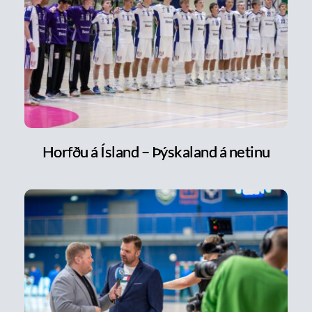
Horfðu á Ísland – Þýskaland á netinu