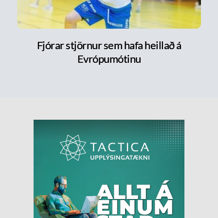
Fjórar stjörnur sem hafa heillað á
Evrópumótinu