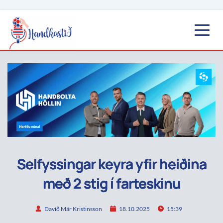
Selfyssingar keyra yfir heiðina
með 2 stig í farteskinu
Davíð Már Kristinsson
18.10.2025
15:39