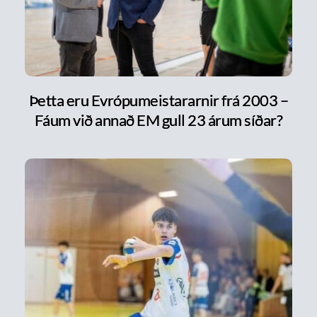
Þetta eru Evrópumeistararnir frá 2003 –
Fáum við annað EM gull 23 árum síðar?