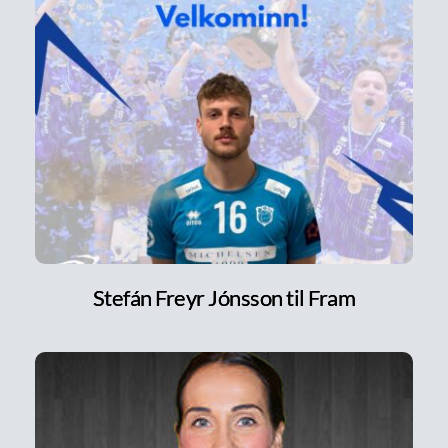
Stefán Freyr Jónsson til Fram