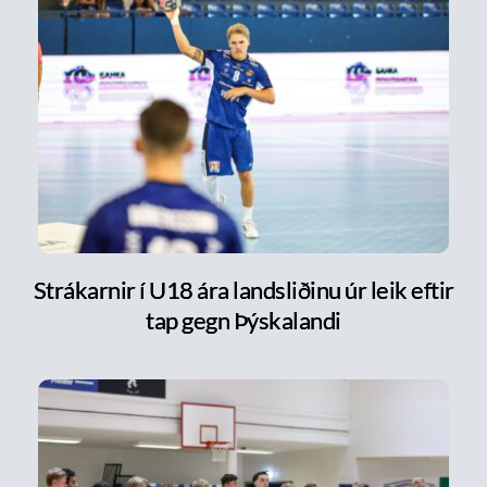
Strákarnir í U18 ára landsliðinu úr leik eftir
tap gegn Þýskalandi