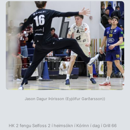
Jason Dagur Þórisson (Eyjólfur Garðarsson))
HK 2 fengu Selfoss 2 í heimsókn í Kórinn í dag í Grill 66