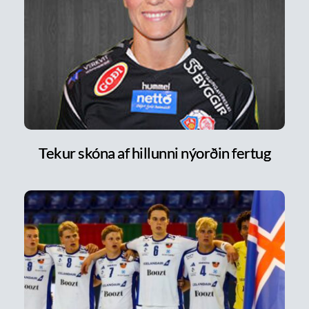
Tekur skóna af hillunni nýorðin fertug