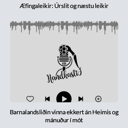
Æfingaleikir: Úrslit og næstu leikir
Barnalandsliðin vinna ekkert án Heimis og
mánuður í mót