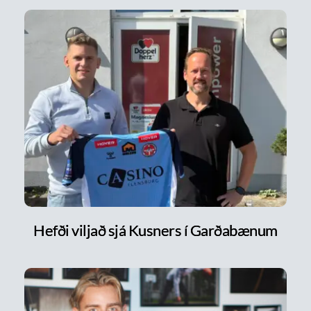
Hefði viljað sjá Kusners í Garðabænum