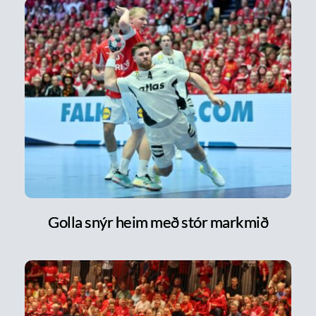
Golla snýr heim með stór markmið