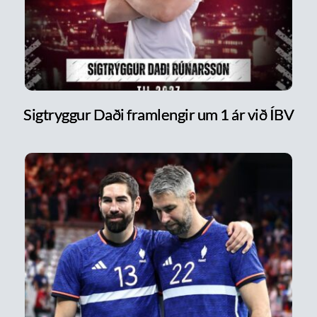
Sigtryggur Daði framlengir um 1 ár við ÍBV