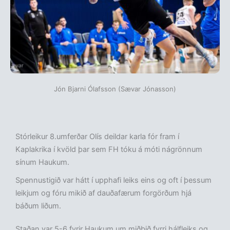
Jón Bjarni Ólafsson (Sævar Jónasson)
Stórleikur 8.umferðar Olís deildar karla fór fram í
Kaplakrika í kvöld þar sem FH tóku á móti nágrönnum
sínum Haukum.
Spennustigið var hátt í upphafi leiks eins og oft í þessum
leikjum og fóru mikið af dauðafærum forgörðum hjá
báðum liðum.
Staðan var 5-6 fyrir Haukum um miðbið fyrri hálfleiks og