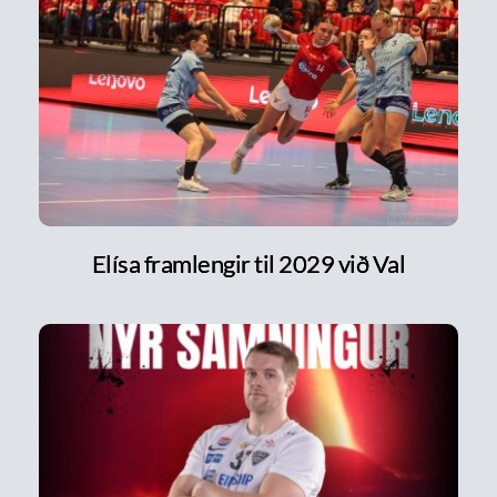
Elísa framlengir til 2029 við Val