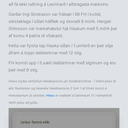
að fá ekki ruðning á Leonharð í aðdragada marksins.
Garðar Ingi Sindrason var frábær í liði FH í kvöld,
sérstaklega í síðari hálfleik og skoraði 8 mörk. Hergeir
Grímsson var markahæstur hjá Haukum með 5 mörk þar
af komu 4 þeirra út vítakasti.
Þetta var fyrsta tap Hauka síðan í 1.umferð en þeir sitja
áfram á toppi deildarinnar með 12 stig.
FH komst upp í 5.sæti deildarinnar með sigrinum og eru
þeir með 9 stig.
Hress styður umfjöllun Handkastsins um Þjóðaríþróttina - Í tilefni þess fá
allir hlustendur og lesendur Handkastsins 2 fyrir 1 af öllum boozt á
Hressbarnum út október.
Hress
er staðsett á Dalshrauni 11 í Hafnarfirði.
Verði ykkur að góðu.
Leikur fannst ekki