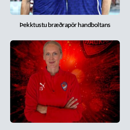
Þekktustu bræðrapör handboltans