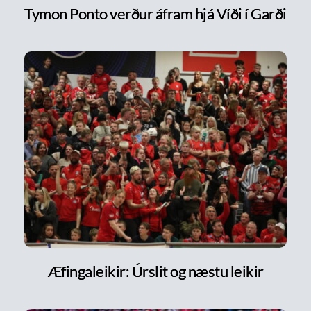
Tymon Ponto verður áfram hjá Víði í Garði
Æfingaleikir: Úrslit og næstu leikir