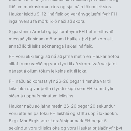
lítið um markaskorun eins og sjá má á tölum leiksins.
Haukar leiddu 9-12 í hálfleik og var áhyggjuefni fyrir FH-
inga hversu fá mörk liðið náði að skora.
Sigursteinn Arndal og þjálfarateymi FH hefur eitthvað
messað yfir sínum mönnum í hálfleik því það kom allt
annað lið til leiks sóknarlega í síðari hálfleik.
FH voru ekki lengi að ná að jafna metin en Haukar höfðu
alltaf frumkvæðið og voru fyrri til að skora. Það var jafnt
nánast á öllum tölum leiksins allt til loka.
FH náðu að komast yfir 26-26 þegar 1 mínúta var til
leiksloka og var þetta í fyrsti skipti sem FH komst yfir
síðan á upphafsmínútum leiksins.
Haukar náðu að jafna metin 26-26 þegar 20 sekúndur
voru eftir en þá tóku FH leikhlé og stilltu upp í lokasókn.
Birgir Már Birgisson skoraði sigurmark FH þegar 5
sekúndur voru til leiksloka og voru Haukar brjálaðir yfir því