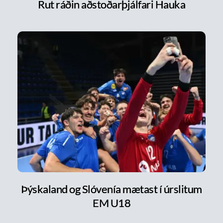
Rut ráðin aðstoðarþjálfari Hauka
Þýskaland og Slóvenía mætast í úrslitum
EM U18