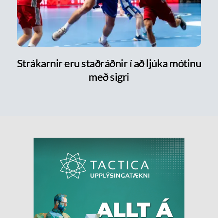
Strákarnir eru staðráðnir í að ljúka mótinu
með sigri