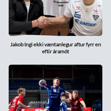
Jakob Ingi ekki væntanlegur aftur fyrr en
eftir áramót