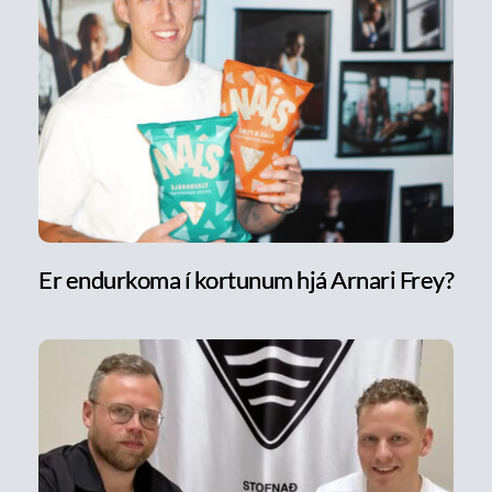
Er endurkoma í kortunum hjá Arnari Frey?