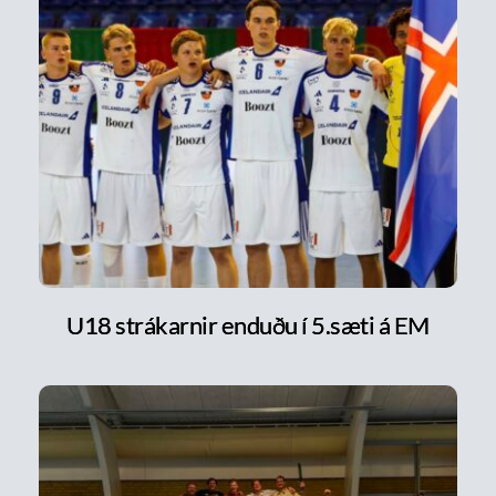
U18 strákarnir enduðu í 5.sæti á EM