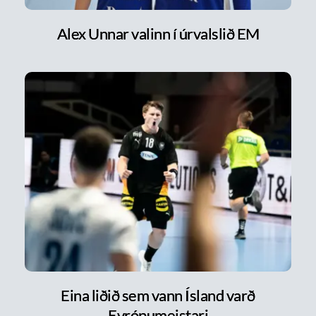
Alex Unnar valinn í úrvalslið EM
Eina liðið sem vann Ísland varð
Evrópumeistari