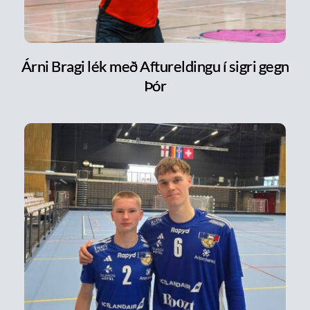
Árni Bragi lék með Aftureldingu í sigri gegn
Þór