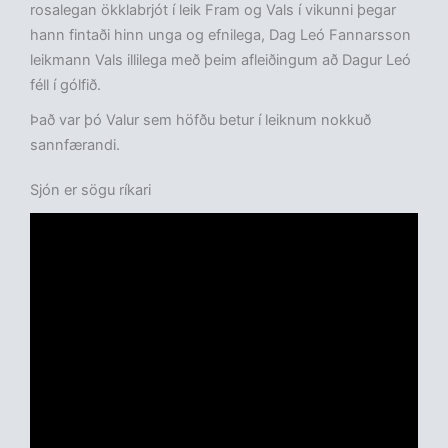
rosalegan ökklabrjót í leik Fram og Vals í vikunni þegar
hann fintaði hinn unga og efnilega, Dag Leó Fannarsson
leikmann Vals illilega með þeim afleiðingum að Dagur Leó
féll í gólfið.
Það var þó Valur sem höfðu betur í leiknum nokkuð
sannfærandi.
Sjón er sögu ríkari