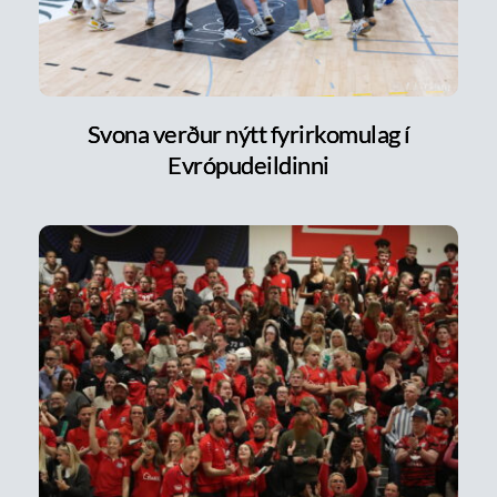
Svona verður nýtt fyrirkomulag í
Evrópudeildinni