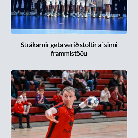
Strákarnir geta verið stoltir af sinni
frammistöðu