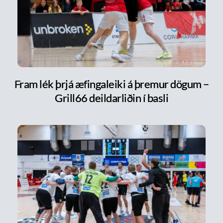
Fram lék þrjá æfingaleiki á þremur dögum –
Grill66 deildarliðin í basli