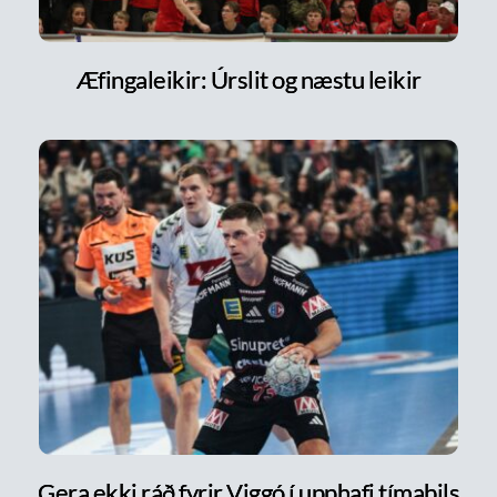
Æfingaleikir: Úrslit og næstu leikir
Gera ekki ráð fyrir Viggó í upphafi tímabils