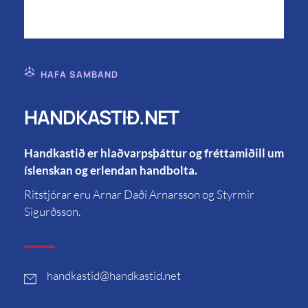
HAFA SAMBAND
HANDKASTIÐ.NET
Handkastið er hlaðvarpsþáttur og fréttamiðill um
íslenskan og erlendan handbolta.
Ritstjórar eru Arnar Daði Arnarsson og Styrmir
Sigurðsson.
handkastid
@handkastid.net