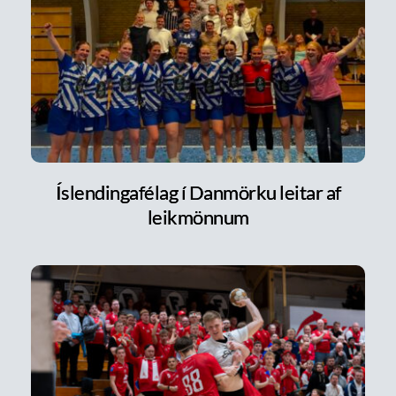
Íslendingafélag í Danmörku leitar af
leikmönnum