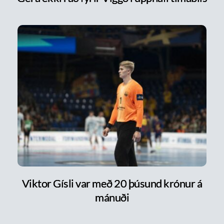
Viktor Gísli var með 20 þúsund krónur á
mánuði