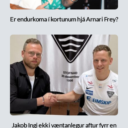
Er endurkoma í kortunum hjá Arnari Frey?
Jakob Ingi ekki væntanlegur aftur fyrr en