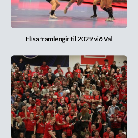
Elísa framlengir til 2029 við Val