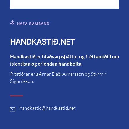
HAFA SAMBAND
HANDKASTIÐ.NET
Handkastið er hlaðvarpsþáttur og fréttamiðill um
íslenskan og erlendan handbolta.
Ritstjórar eru Arnar Daði Arnarsson og Styrmir
Sigurðsson.
handkastid
@handkastid.net