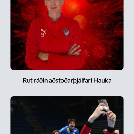
Rut ráðin aðstoðarþjálfari Hauka