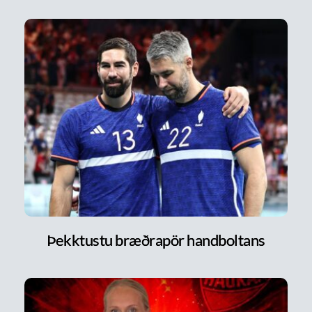
Þekktustu bræðrapör handboltans