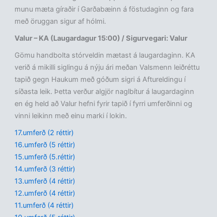
munu mæta gíraðir í Garðabæinn á föstudaginn og fara
með öruggan sigur af hólmi.
Valur – KA (Laugardagur 15:00) / Sigurvegari: Valur
Gömu handbolta stórveldin mætast á laugardaginn. KA
verið á mikilli siglingu á nýju ári meðan Valsmenn leiðréttu
tapið gegn Haukum með góðum sigri á Aftureldingu í
síðasta leik. Þetta verður algjör naglbítur á laugardaginn
en ég held að Valur hefni fyrir tapið í fyrri umferðinni og
vinni leikinn með einu marki í lokin.
17.umferð (2 réttir)
16.umferð (5 réttir)
15.umferð (5.réttir)
14.umferð (3 réttir)
13.umferð (4 réttir)
12.umferð (4 réttir)
11.umferð (4 réttir)