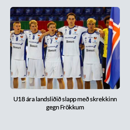
U18 ára landsliðið slapp með skrekkinn
gegn Frökkum