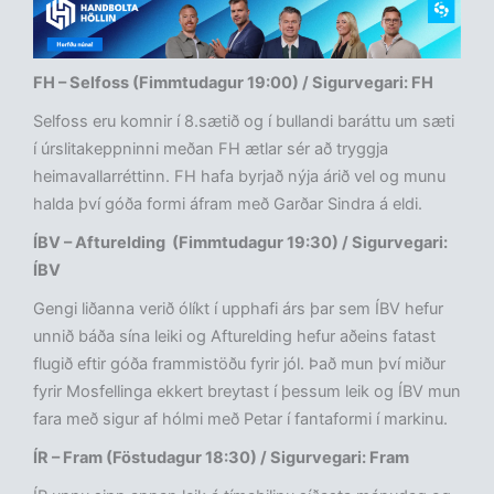
FH – Selfoss (Fimmtudagur 19:00) / Sigurvegari: FH
Selfoss eru komnir í 8.sætið og í bullandi baráttu um sæti
í úrslitakeppninni meðan FH ætlar sér að tryggja
heimavallarréttinn. FH hafa byrjað nýja árið vel og munu
halda því góða formi áfram með Garðar Sindra á eldi.
ÍBV – Afturelding (Fimmtudagur 19:30) / Sigurvegari:
ÍBV
Gengi liðanna verið ólíkt í upphafi árs þar sem ÍBV hefur
unnið báða sína leiki og Afturelding hefur aðeins fatast
flugið eftir góða frammistöðu fyrir jól. Það mun því miður
fyrir Mosfellinga ekkert breytast í þessum leik og ÍBV mun
fara með sigur af hólmi með Petar í fantaformi í markinu.
ÍR – Fram (Föstudagur 18:30) / Sigurvegari: Fram