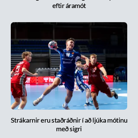
eftir áramót
Strákarnir eru staðráðnir í að ljúka mótinu
með sigri