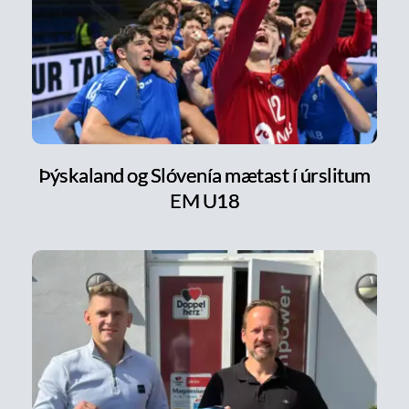
Þýskaland og Slóvenía mætast í úrslitum
EM U18