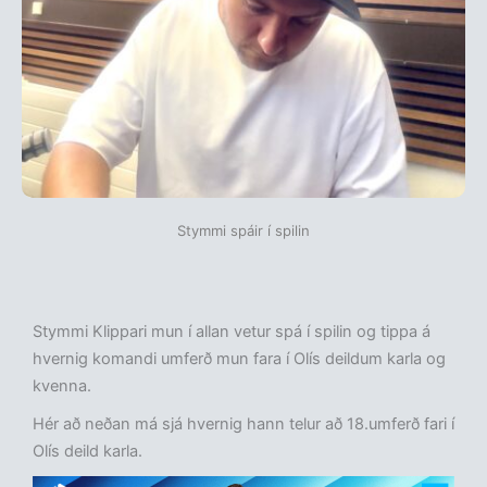
Stymmi spáir í spilin
Stymmi Klippari mun í allan vetur spá í spilin og tippa á
hvernig komandi umferð mun fara í Olís deildum karla og
kvenna.
Hér að neðan má sjá hvernig hann telur að 18.umferð fari í
Olís deild karla.