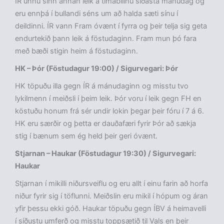
ÍR unnu sinn annan leik á tímabilinu síðasta mánudag og
eru ennþá í bullandi séns um að halda sæti sínu í
deildinni. ÍR vann Fram óvænt í fyrra og þeir telja sig geta
endurtekið þann leik á föstudaginn. Fram mun þó fara
með bæði stigin heim á föstudaginn.
HK – Þór (Föstudagur 19:00) / Sigurvegari: Þór
HK töpuðu illa gegn ÍR á mánudaginn og misstu tvo
lykilmenn í meiðsli í þeim leik. Þór voru í leik gegn FH en
köstuðu honum frá sér undir lokin þegar þeir fóru í 7 á 6.
HK eru særðir og þetta er dauðafæri fyrir Þór að sækja
stig í bænum sem ég held þeir geri óvænt.
Stjarnan – Haukar (Föstudagur 19:30) / Sigurvegari:
Haukar
Stjarnan í mikilli niðursveiflu og eru allt í einu farin að horfa
niður fyrir sig í töflunni. Meiðslin eru mikil í hópum og áran
yfir þessu ekki góð. Haukar töpuðu gegn ÍBV á heimavelli
í síðustu umferð og misstu toppsætið til Vals en þeir