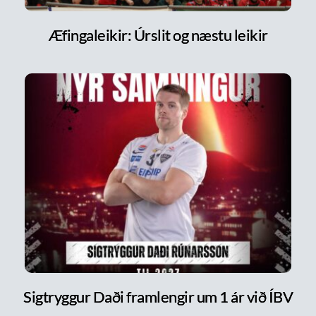
Æfingaleikir: Úrslit og næstu leikir
Sigtryggur Daði framlengir um 1 ár við ÍBV