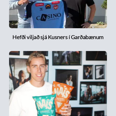
Hefði viljað sjá Kusners í Garðabænum