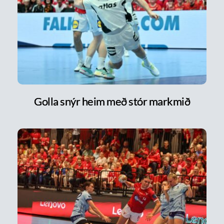
Golla snýr heim með stór markmið