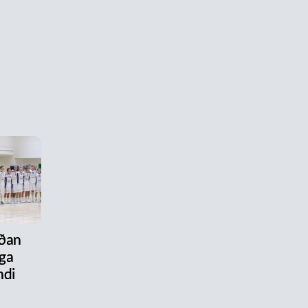
aðan
ega
ndi