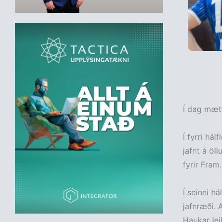
Í dag mætt
Í fyrri hál
jafnt á öll
fyrir Fram.
Í seinni h
jafnræði. A
Haukar lei