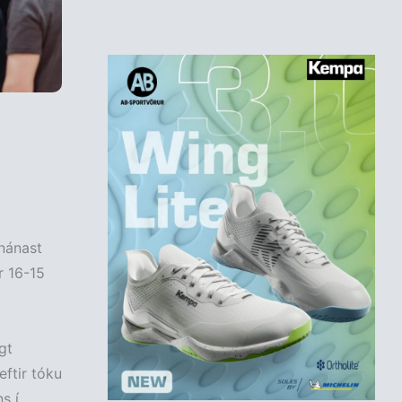
 nánast
r 16-15
gt
eftir tóku
s í