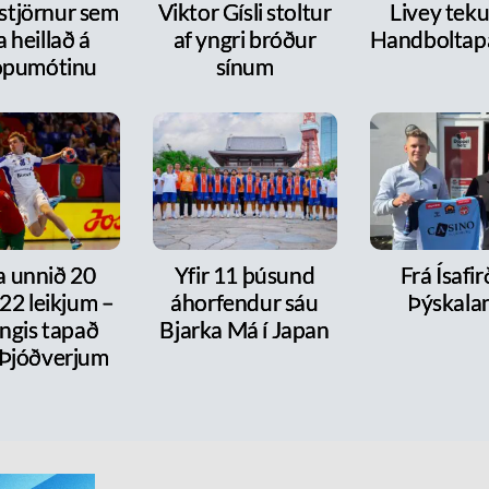
 stjörnur sem
Viktor Gísli stoltur
Livey tekur
a heillað á
af yngri bróður
Handboltap
ópumótinu
sínum
a unnið 20
Yfir 11 þúsund
Frá Ísafirð
í 22 leikjum –
áhorfendur sáu
Þýskala
ngis tapað
Bjarka Má í Japan
 Þjóðverjum