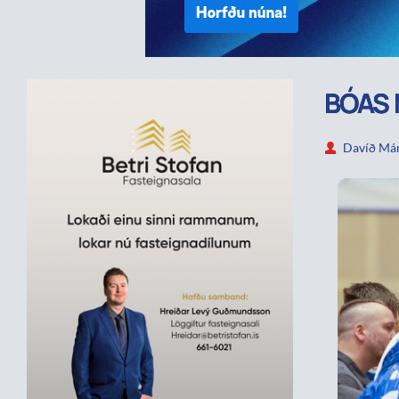
BÓAS 
Davíð Már