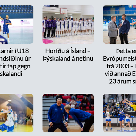
arnir í U18
Horfðu á Ísland –
Þetta e
ndsliðinu úr
Þýskaland á netinu
Evrópumeist
ftir tap gegn
frá 2003 –
skalandi
við annað E
23 árum s