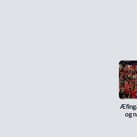
Æfinga
og n