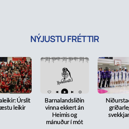
NÝJUSTU FRÉTTIR
leikir: Úrslit
Barnalandsliðin
Niðurst
æstu leikir
vinna ekkert án
gríðarl
Heimis og
svekkja
mánuður í mót