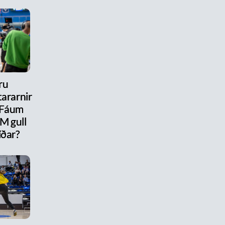
ru
ararnir
 Fáum
M gull
íðar?