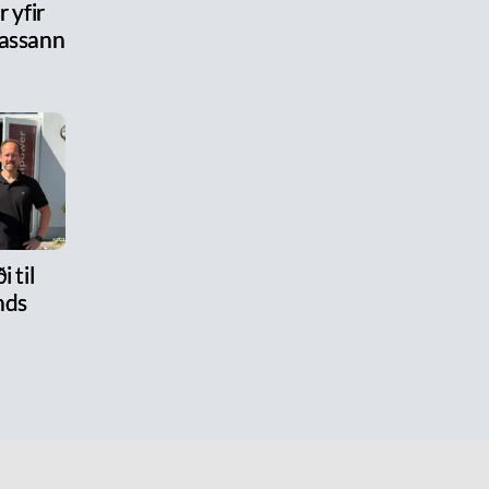
 yfir
assann
i til
nds