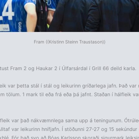
Fram ((Kristinn Steinn Traustason))
ust Fram 2 og Haukar 2 í Úlfarsárdal í Grill 66 deild karla.
fleik var þetta stál í stál og leikurinn gríðarlega jafn. Það var
um tölum. 1 mark til eða frá eða þá jafnt. Staðan í hálfleik va
álfleik var það nákvæmnlega sama upp á teningunum. Ótrúle
lltaf var leikurinn hnífjafn. Í stöðunni 27-27 og 15 sekúndur 
khlé. Fór það svo að Bóas Karlsson skoraði sigurmark leiksin