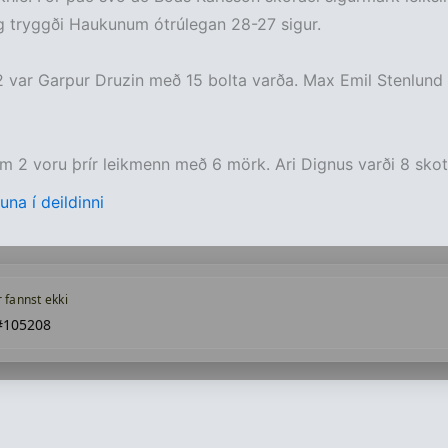
g tryggði Haukunum ótrúlegan 28-27 sigur.
 var Garpur Druzin með 15 bolta varða. Max Emil Stenlund 
 2 voru þrír leikmenn með 6 mörk. Ari Dignus varði 8 skot
una í deildinni
r fannst ekki
#105208