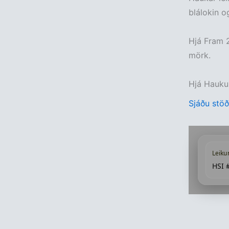
blálokin o
Hjá Fram 2
mörk.
Hjá Haukum
Sjáðu stöð
Leiku
HSI 