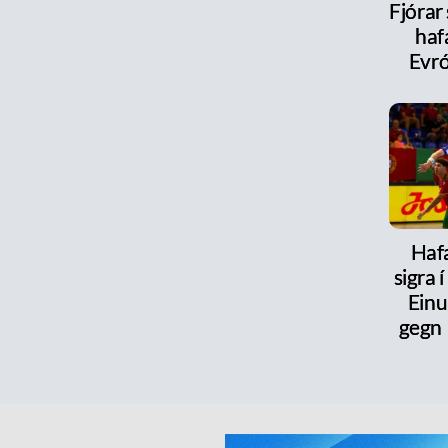
Fjórar
haf
Evr
Haf
sigra 
Einu
gegn