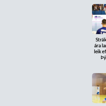
Strák
ára la
leik e
Þý