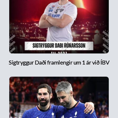
Sigtryggur Daði framlengir um 1 ár við ÍBV