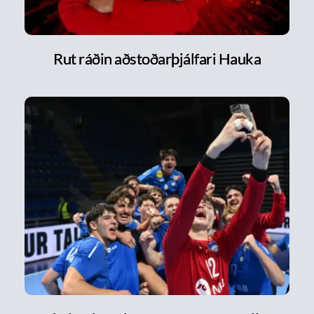
Rut ráðin aðstoðarþjálfari Hauka