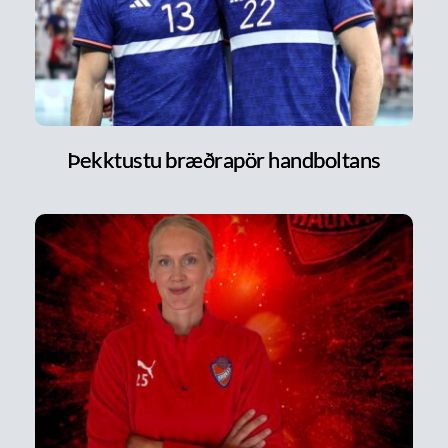
Þekktustu bræðrapör handboltans