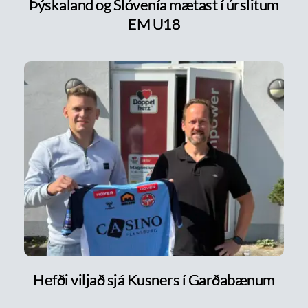
Þýskaland og Slóvenía mætast í úrslitum
EM U18
Hefði viljað sjá Kusners í Garðabænum