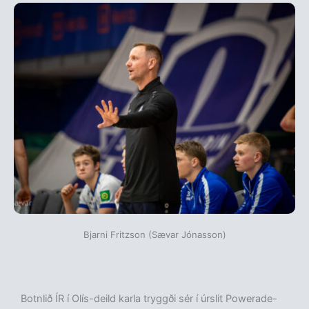
Bjarni Fritzson (Sævar Jónasson)
Botnlið ÍR í Olís-deild karla tryggði sér í úrslit Powerade-