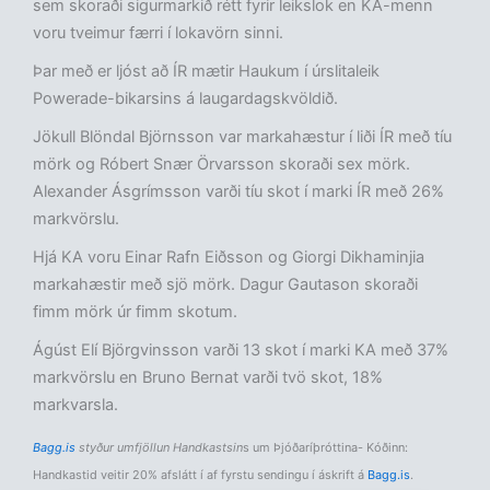
sem skoraði sigurmarkið rétt fyrir leikslok en KA-menn
voru tveimur færri í lokavörn sinni.
Þar með er ljóst að ÍR mætir Haukum í úrslitaleik
Powerade-bikarsins á laugardagskvöldið.
Jökull Blöndal Björnsson var markahæstur í liði ÍR með tíu
mörk og Róbert Snær Örvarsson skoraði sex mörk.
Alexander Ásgrímsson varði tíu skot í marki ÍR með 26%
markvörslu.
Hjá KA voru Einar Rafn Eiðsson og Giorgi Dikhaminjia
markahæstir með sjö mörk. Dagur Gautason skoraði
fimm mörk úr fimm skotum.
Ágúst Elí Björgvinsson varði 13 skot í marki KA með 37%
markvörslu en Bruno Bernat varði tvö skot, 18%
markvarsla.
Bagg.is
styður umfjöllun Handkastsin
s um Þjóðaríþróttina- Kóðinn:
Handkastid veitir 20% afslátt í af fyrstu sendingu í áskrift á
Bagg.is
.