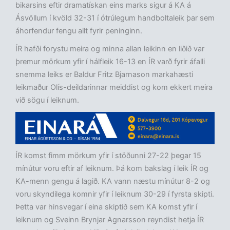
bikarsins eftir dramatískan eins marks sigur á KA á
Ásvöllum í kvöld 32-31 í ótrúlegum handboltaleik þar sem
áhorfendur fengu allt fyrir peninginn.
ÍR hafði forystu meira og minna allan leikinn en liðið var
þremur mörkum yfir í hálfleik 16-13 en ÍR varð fyrir áfalli
snemma leiks er Baldur Fritz Bjarnason markahæsti
leikmaður Olís-deildarinnar meiddist og kom ekkert meira
við sögu í leiknum.
ÍR komst fimm mörkum yfir í stöðunni 27-22 þegar 15
mínútur voru eftir af leiknum. Þá kom bakslag í leik ÍR og
KA-menn gengu á lagið. KA vann næstu mínútur 8-2 og
voru skyndilega komnir yfir í leiknum 30-29 í fyrsta skipti.
Þetta var hinsvegar í eina skiptið sem KA komst yfir í
leiknum og Sveinn Brynjar Agnarsson reyndist hetja ÍR