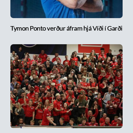
Tymon Ponto verður áfram hjá Víði í Garði