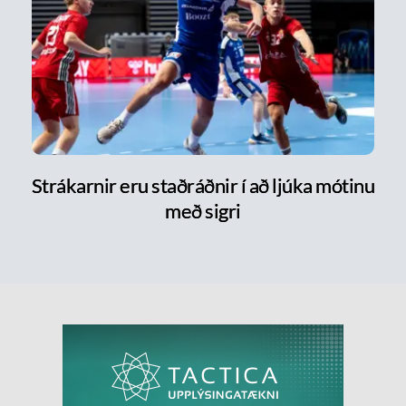
Strákarnir eru staðráðnir í að ljúka mótinu
með sigri