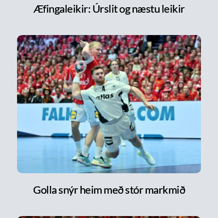
Æfingaleikir: Úrslit og næstu leikir
Golla snýr heim með stór markmið