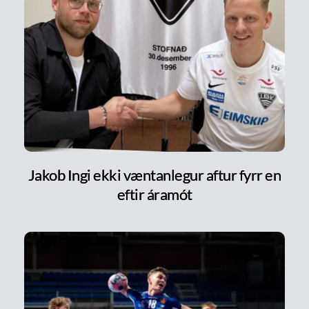
Jakob Ingi ekki væntanlegur aftur fyrr en
eftir áramót