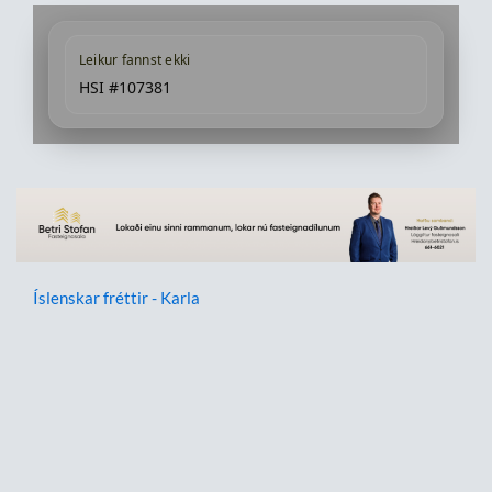
Leikur fannst ekki
HSI #107381
Íslenskar fréttir - Karla