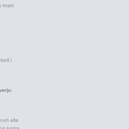
 Imani
ferð í
verju:
perum eða
t og koma