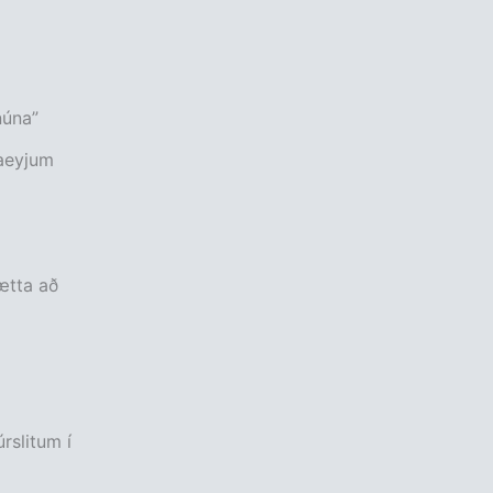
núna”
naeyjum
ætta að
úrslitum í