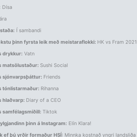
:
Dísa
ára
staða:
Í sambandi
stu þinn fyrsta leik með meistaraflokki:
HK vs Fram 2021
 drykkur:
Vatn
 matsölustaður:
Sushi Social
 sjónvarpsþáttur:
Friends
 tónlistarmaður:
Rihanna
 hlaðvarp:
Diary of a CEO
 samfélagsmiðill:
Tiktok
ylgjandinn þinn á Instagram:
Elín Klara!
k ef þú yrðir formaður HSÍ:
Minnka kostnað yngri landsliða