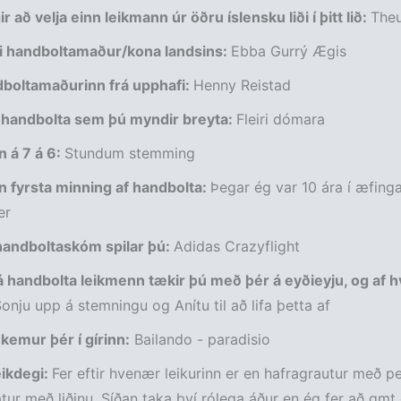
r að velja einn leikmann úr öðru íslensku liði í þitt lið:
Theu
ti handboltamaður/kona landsins:
Ebba Gurrý Ægis
dboltamaðurinn frá upphafi:
Henny Reistad
 í handbolta sem þú myndir breyta:
Fleiri dómara
 á 7 á 6:
Stundum stemming
n fyrsta minning af handbolta:
Þegar ég var 10 ára í æfinga
er
 handboltaskóm spilar þú:
Adidas Crazyflight
 handbolta leikmenn tækir þú með þér á eyðieyju, og af h
onju upp á stemningu og Anítu til að lifa þetta af
kemur þér í gírinn:
Bailando - paradisio
eikdegi:
Fer eftir hvenær leikurinn er en hafragrautur með 
r með liðinu. Síðan taka því rólega áður en ég fer að gm