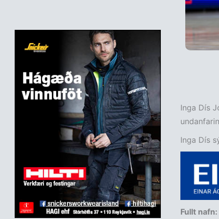
Inga Dís J
undanfarin
Inga Dís s
Fullt nafn