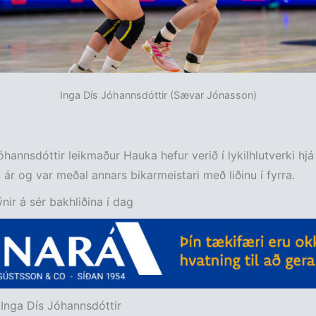
Inga Dís Jóhannsdóttir (Sævar Jónasson)
óhannsdóttir leikmaður Hauka hefur verið í lykilhlutverki hjá 
 ár og var meðal annars bikarmeistari með liðinu í fyrra.
ýnir á sér bakhliðina í dag
:
Inga Dís Jóhannsdóttir