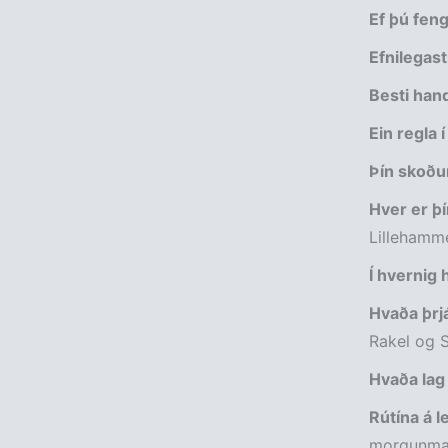
Ef þú fengi
Efnilegas
Besti han
Ein regla
Þín skoðun
Hver er þí
Lillehamm
Í hvernig
Hvaða þrjá
Rakel og S
Hvaða lag 
Rútína á l
morgunmatu