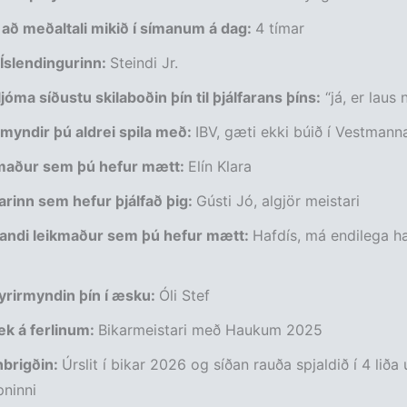
 að meðaltali mikið í símanum á dag:
4 tímar
 Íslendingurinn:
Steindi Jr.
jóma síðustu skilaboðin þín til þjálfarans þíns:
“já, er laus 
 myndir þú aldrei spila með:
IBV, gæti ekki búið í Vestman
kmaður sem þú hefur mætt:
Elín Klara
farinn sem hefur þjálfað þig:
Gústi Jó, algjör meistari
andi leikmaður sem þú hefur mætt:
Hafdís, má endilega h
yrirmyndin þín í­ æsku:
Óli Stef
ek á ferlinum:
Bikarmeistari með Haukum 2025
brigðin:
Úrslit í bikar 2026 og síðan rauða spjaldið í 4 liða 
pninni