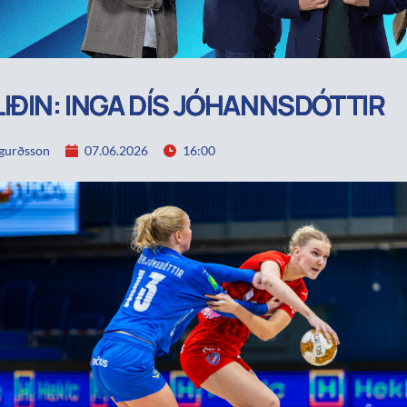
IÐIN: INGA DÍS JÓHANNSDÓTTIR
igurðsson
07.06.2026
16:00