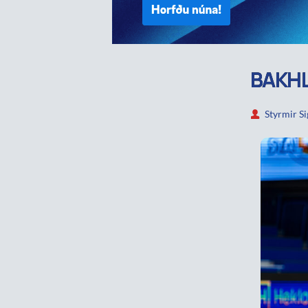
BAKHL
Styrmir S