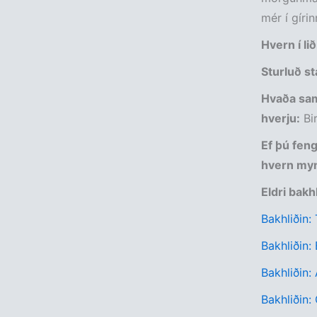
mér í gírin
Hvern í lið
Sturluð st
Hvaða sam
hverju:
Bir
Ef þú feng
hvern myn
Eldri bakh
Bakhliðin:
Bakhliðin:
Bakhliðin:
Bakhliðin: