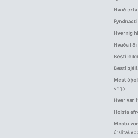
Hvað ertu
Fyndnasti
Hvernig hl
Hvaða liði
Besti lei
Besti þjál
Mest óþol
verja…
Hver var f
Helsta afr
Mestu von
úrslitakep