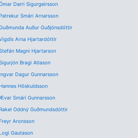
 Ómar Darri Sigurgeirsson
 Patrekur Smári Arnarsson
: Guðmunda Auður Guðjónsdóttir
 Vigdís Arna Hjartardóttir
 Stefán Magni Hjartarson
 Sigurjón Bragi Atlason
 Ingvar Dagur Gunnarsson
: Hannes Höskuldsson
: Ævar Smári Gunnarsson
: Rakel Oddný Guðmundsdóttir
 Freyr Aronsson
 Logi Gautason