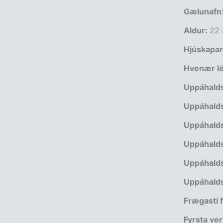
Gælunafn
Aldur:
22 
Hjúskapar
Hvenær lék
Uppáhalds
Uppáhalds
Uppáhalds
Uppáhalds
Uppáhalds
Uppáhalds
Frægasti f
Fyrsta ver