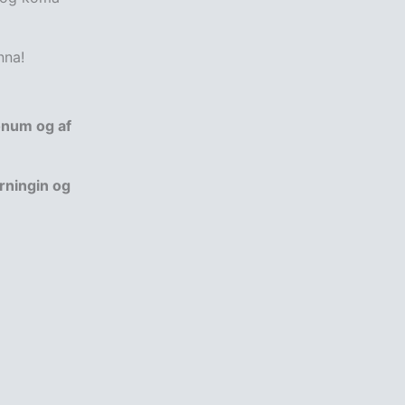
na!
onum og af
urningin og