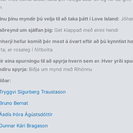
n
inu þínu myndir þú velja til að taka þátt í Love Island:
Jóhan
aðreynd um sjálfan þig:
Get klappað með einni hendi
herji hefur komið þér mest á óvart eftir að þú kynntist h
ta, er rosaleg í fótbolta
ir eina spurningu til að spyrja hvern sem er. Hver yrði sp
diru spyrja:
Biðja um mynd með Rihönnu
liðar:
 Tryggvi Sigurberg Traustason
 Bruno Bernat
 Ásdís Þóra Ágústsdóttir
 Gunnar Kári Bragason