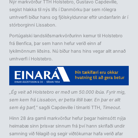
Nýr markvörður TTH Holstebro, Gustavo Capdeville,
segist hlakka til nýs lífs í Danmörku þar sem rólegra
umhverfi bíður hans og fjölskyldunnar eftir undanfarin ár í
stórborginni Lissabon.
Portúgalski landsliðsmarkvörðurinn kemur til Holstebro
frá Benfica, þar sem hann hefur verið einn af
lykilmönnum liðsins. Nú bíður hans hins vegar allt annað
umhverfi í Holstebro.
„Ég veit að Holstebro er með um 50.000 íbúa. Fyrir mig,
sem kem frá Lissabon, er þetta lítill bær. En þar er allt
sem ég þarf,“
sagði Capdeville í tímariti TTH,
Timeout
.
Hinn 28 ára gamli markvörður hefur þegar heimsótt nýja
heimabæ sinn þrisvar sinnum frá því hann skrifaði undir
samning við félagið og segir viðtökurnar hafa verið afar