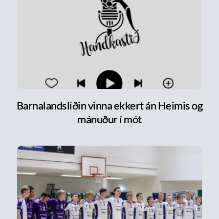
Barnalandsliðin vinna ekkert án Heimis og
mánuður í mót