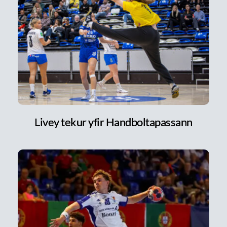
Livey tekur yfir Handboltapassann