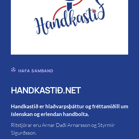
HAFA SAMBAND
HANDKASTIÐ.NET
Handkastið er hlaðvarpsþáttur og fréttamiðill um
íslenskan og erlendan handbolta.
Ritstjórar eru Arnar Daði Arnarsson og Styrmir
Sigurðsson.