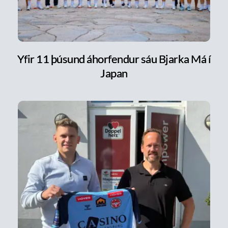
Yfir 11 þúsund áhorfendur sáu Bjarka Má í
Japan