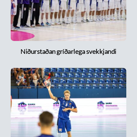
Niðurstaðan gríðarlega svekkjandi