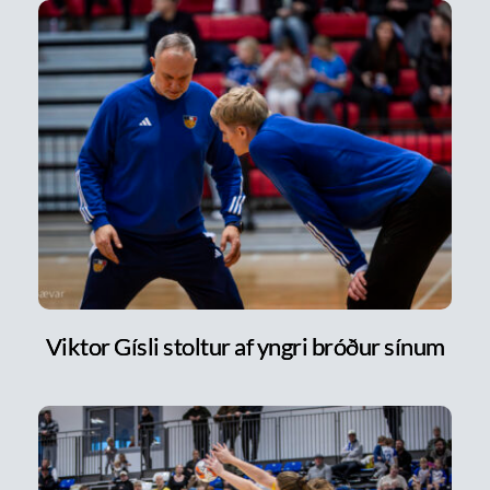
Viktor Gísli stoltur af yngri bróður sínum