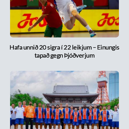
Hafa unnið 20 sigra í 22 leikjum – Einungis
tapað gegn Þjóðverjum