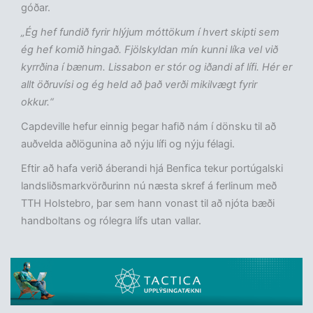
góðar.
„Ég hef fundið fyrir hlýjum móttökum í hvert skipti sem
ég hef komið hingað. Fjölskyldan mín kunni líka vel við
kyrrðina í bænum. Lissabon er stór og iðandi af lífi. Hér er
allt öðruvísi og ég held að það verði mikilvægt fyrir
okkur.“
Capdeville hefur einnig þegar hafið nám í dönsku til að
auðvelda aðlögunina að nýju lífi og nýju félagi.
Eftir að hafa verið áberandi hjá Benfica tekur portúgalski
landsliðsmarkvörðurinn nú næsta skref á ferlinum með
TTH Holstebro, þar sem hann vonast til að njóta bæði
handboltans og rólegra lífs utan vallar.