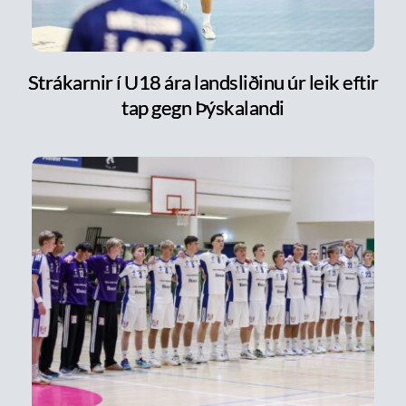
Strákarnir í U18 ára landsliðinu úr leik eftir
tap gegn Þýskalandi