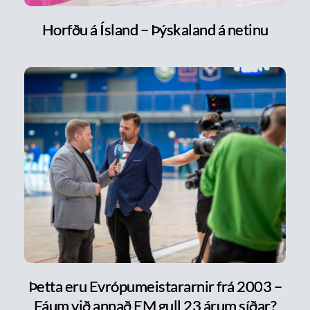
Horfðu á Ísland – Þýskaland á netinu
Þetta eru Evrópumeistararnir frá 2003 –
Fáum við annað EM gull 23 árum síðar?