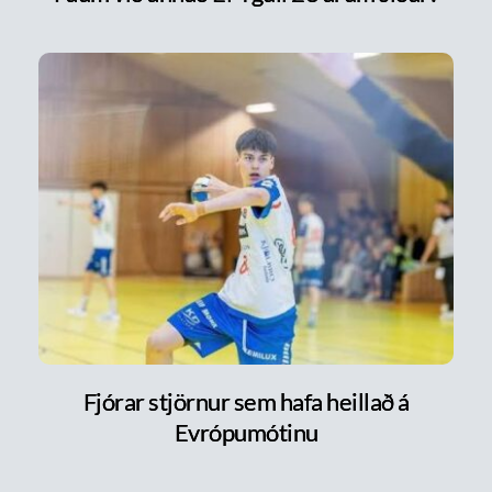
Fjórar stjörnur sem hafa heillað á
Evrópumótinu