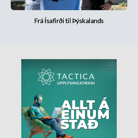
Frá Ísafirði til Þýskalands