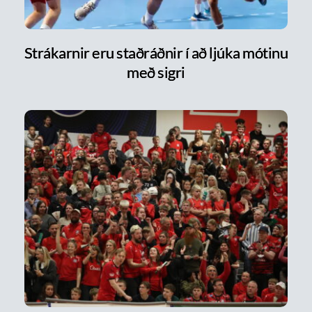
Strákarnir eru staðráðnir í að ljúka mótinu
með sigri