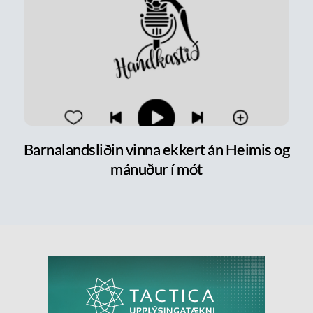
Barnalandsliðin vinna ekkert án Heimis og
mánuður í mót