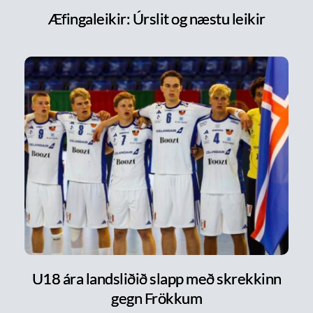
Æfingaleikir: Úrslit og næstu leikir
U18 ára landsliðið slapp með skrekkinn
gegn Frökkum