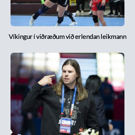
Víkingur í viðræðum við erlendan leikmann