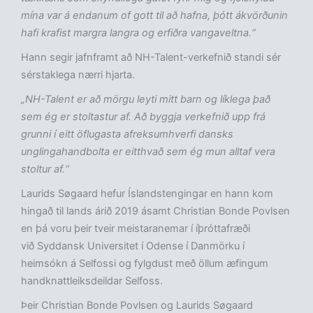
mína var á endanum of gott til að hafna, þótt ákvörðunin
hafi krafist margra langra og erfiðra vangaveltna.“
Hann segir jafnframt að NH-Talent-verkefnið standi sér
sérstaklega nærri hjarta.
„NH-Talent er að mörgu leyti mitt barn og líklega það
sem ég er stoltastur af. Að byggja verkefnið upp frá
grunni í eitt öflugasta afreksumhverfi dansks
unglingahandbolta er eitthvað sem ég mun alltaf vera
stoltur af.“
Laurids Søgaard hefur Íslandstengingar en hann kom
hingað til lands árið 2019 ásamt Christian Bonde Povlsen
en þá voru þeir tveir meistaranemar í íþróttafræði
við Syddansk Universitet í Odense í Danmörku í
heimsókn á Selfossi og fylgdust með öllum æfingum
handknattleiksdeildar Selfoss.
Þeir Christian Bonde Povlsen og Laurids Søgaard