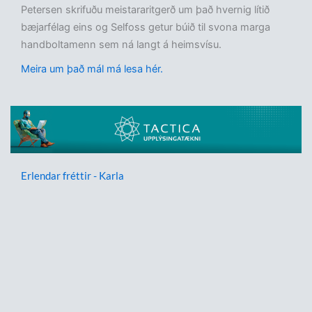
Petersen skrifuðu meistararitgerð um það hvernig lítið
bæjarfélag eins og Selfoss getur búið til svona marga
handboltamenn sem ná langt á heimsvísu.
Meira um það mál má lesa hér.
Erlendar fréttir - Karla