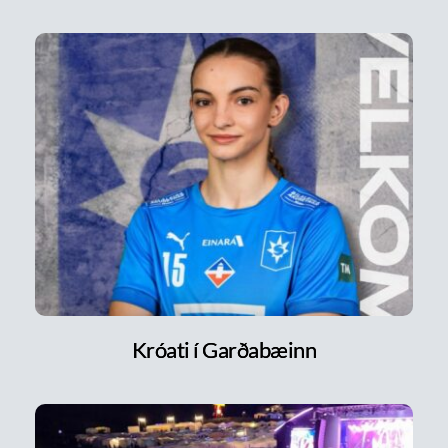
Króati í Garðabæinn