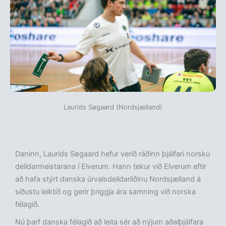
Laurids Søgaard (Nordsjælland)
Daninn, Laurids Søgaard hefur verið ráðinn þjálfari norsku
deildarmeistarana í Elverum. Hann tekur við Elverum eftir
að hafa stýrt danska úrvalsdeildarliðinu Nordsjælland á
síðustu leiktíð og gerir þriggja ára samning við norska
félagið.
Nú þarf danska félagið að leita sér að nýjum aðalþjálfara