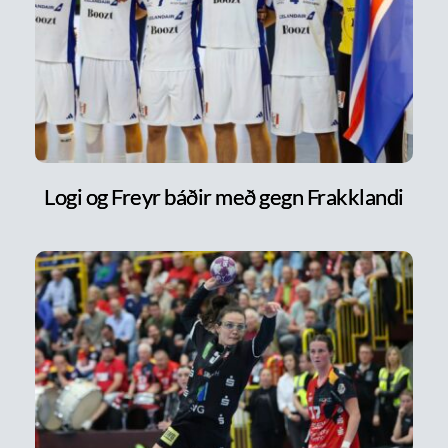
Logi og Freyr báðir með gegn Frakklandi