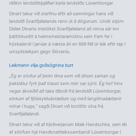
ráðinn landsliðsþjálfari karla landsliðs Lúxemborgar.
Dinart tekur við starfinu eftir að samningur hans við
landslið Svartfjallalands rann út á dögunum. Undir stjórn
Didier Dinarts mistókst Svartfjallaland að vinna sér inn
þátttökurétt á heimsmeistaramótinu sem fram fer í
Þýskalandi í janúar á næsta ári en liðið féll úr leik eftir tap í
umspilsleikjum gegn Slóveníu.
Leikmenn vilja goðsögnina burt
„Ég er stoltur af þeim tíma sem við áttum saman og
þakklátur fyrir það traust sem mér var sýnt. Ég hef hins
vegar ákveðið að taka tilboði frá landsliði Lúxemborgar,
einkum af fjölskylduástæðum og með langtímaáætlanir
mínar í huga,“
sagði Dinart við brottför sína frá
Svartfjallalandi.
Dinart tekur við af Þjóðverjanum Maik Handschke, sem lét
af störfum hjá Handknattleikssambandi Lúxemborgar í