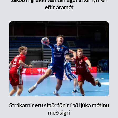
eftir áramót
Strákarnir eru staðráðnir í að ljúka mótinu
með sigri