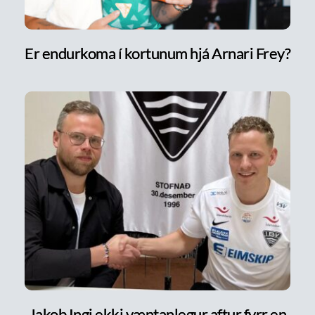
Er endurkoma í kortunum hjá Arnari Frey?
Jakob Ingi ekki væntanlegur aftur fyrr en