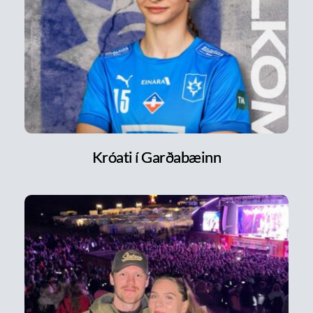
Króati í Garðabæinn