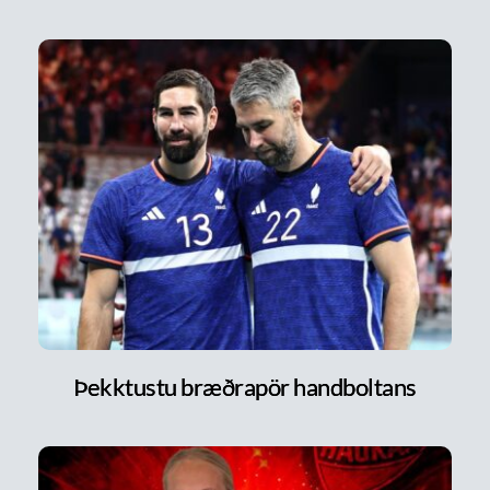
Þekktustu bræðrapör handboltans