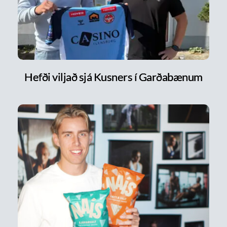
Hefði viljað sjá Kusners í Garðabænum