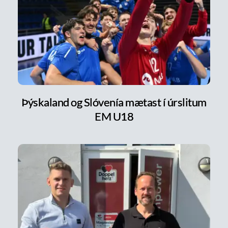
Þýskaland og Slóvenía mætast í úrslitum
EM U18