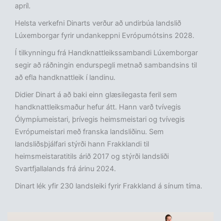
apríl.
Helsta verkefni Dinarts verður að undirbúa landslið
Lúxemborgar fyrir undankeppni Evrópumótsins 2028.
Í tilkynningu frá Handknattleikssambandi Lúxemborgar
segir að ráðningin endurspegli metnað sambandsins til
að efla handknattleik í landinu.
Didier Dinart á að baki einn glæsilegasta feril sem
handknattleiksmaður hefur átt. Hann varð tvívegis
Ólympíumeistari, þrívegis heimsmeistari og tvívegis
Evrópumeistari með franska landsliðinu. Sem
landsliðsþjálfari stýrði hann Frakklandi til
heimsmeistaratitils árið 2017 og stýrði landsliði
Svartfjallalands frá árinu 2024.
Dinart lék yfir 230 landsleiki fyrir Frakkland á sínum tíma.