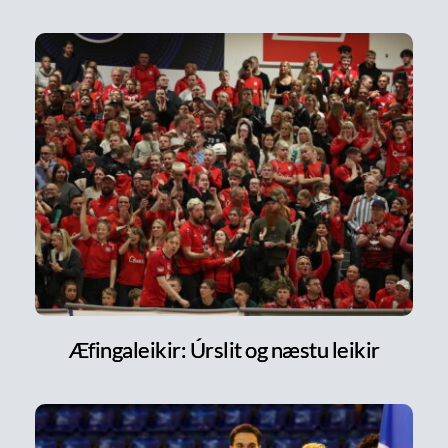
Æfingaleikir: Úrslit og næstu leikir