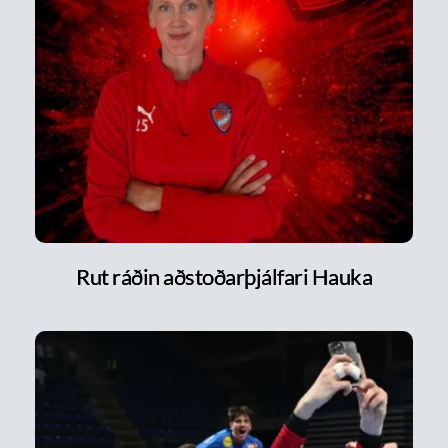
Rut ráðin aðstoðarþjálfari Hauka