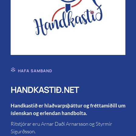
HAFA SAMBAND
HANDKASTIÐ.NET
Handkastið er hlaðvarpsþáttur og fréttamiðill um
íslenskan og erlendan handbolta.
Ritstjórar eru Arnar Daði Arnarsson og Styrmir
Sigurðsson.