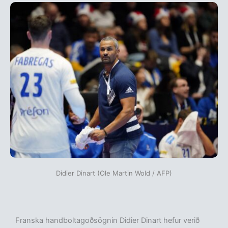
Didier Dinart (Ole Martin Wold / AFP)
Franska handboltagoðsögnin Didier Dinart hefur verið