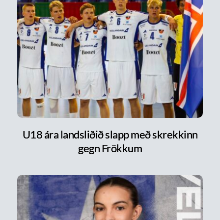
U18 ára landsliðið slapp með skrekkinn
gegn Frökkum