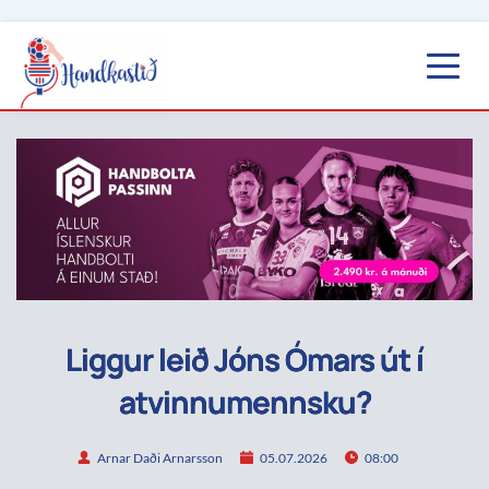
Liggur leið Jóns Ómars út í
atvinnumennsku?
Arnar Daði Arnarsson
05.07.2026
08:00