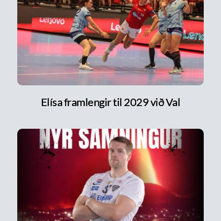
Elísa framlengir til 2029 við Val