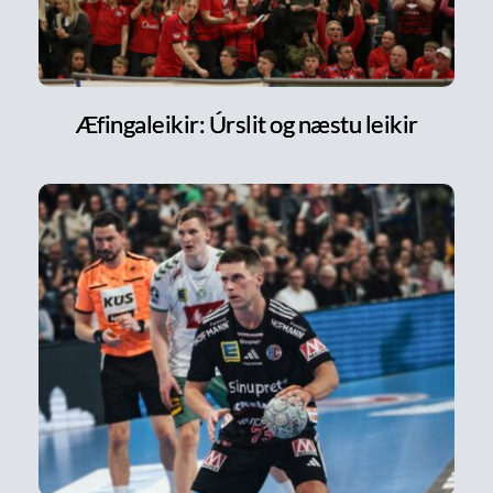
Æfingaleikir: Úrslit og næstu leikir