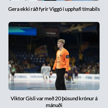
Gera ekki ráð fyrir Viggó í upphafi tímabils
Viktor Gísli var með 20 þúsund krónur á
mánuði