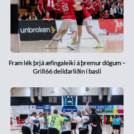
Fram lék þrjá æfingaleiki á þremur dögum –
Grill66 deildarliðin í basli