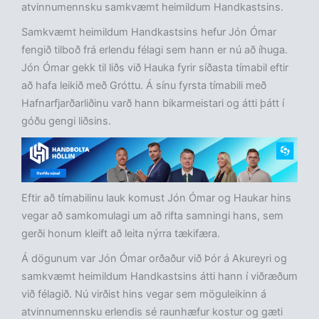
atvinnumennsku samkvæmt heimildum Handkastsins.
Samkvæmt heimildum Handkastsins hefur Jón Ómar
fengið tilboð frá erlendu félagi sem hann er nú að íhuga.
Jón Ómar gekk til liðs við Hauka fyrir síðasta tímabil eftir
að hafa leikið með Gróttu. Á sínu fyrsta tímabili með
Hafnarfjarðarliðinu varð hann bikarmeistari og átti þátt í
góðu gengi liðsins.
Eftir að tímabilinu lauk komust Jón Ómar og Haukar hins
vegar að samkomulagi um að rifta samningi hans, sem
gerði honum kleift að leita nýrra tækifæra.
Á dögunum var Jón Ómar orðaður við Þór á Akureyri og
samkvæmt heimildum Handkastsins átti hann í viðræðum
við félagið. Nú virðist hins vegar sem möguleikinn á
atvinnumennsku erlendis sé raunhæfur kostur og gæti