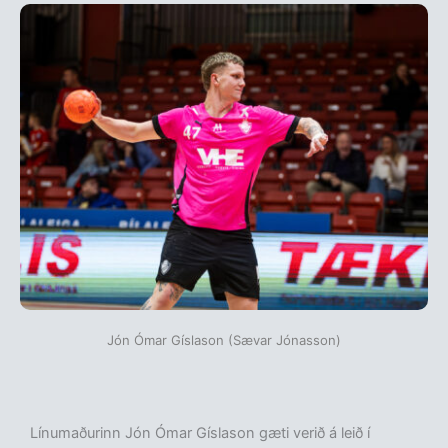
Jón Ómar Gíslason (Sævar Jónasson)
Línumaðurinn Jón Ómar Gíslason gæti verið á leið í