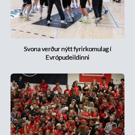
Svona verður nýtt fyrirkomulag í
Evrópudeildinni