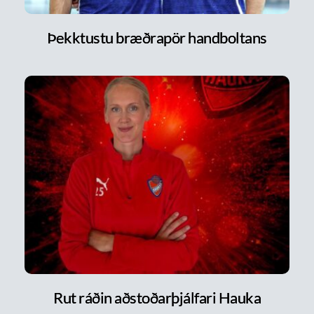
Þekktustu bræðrapör handboltans
Rut ráðin aðstoðarþjálfari Hauka