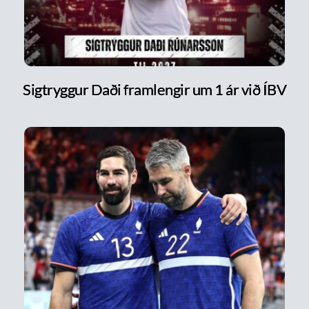
Sigtryggur Daði framlengir um 1 ár við ÍBV