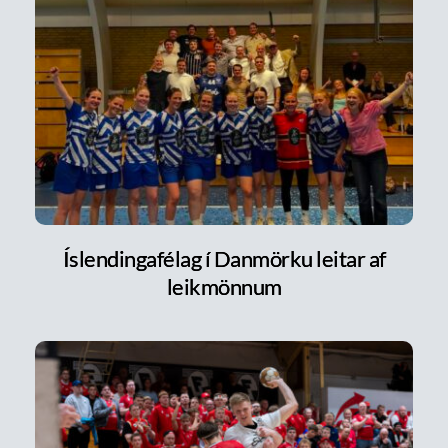
Íslendingafélag í Danmörku leitar af
leikmönnum