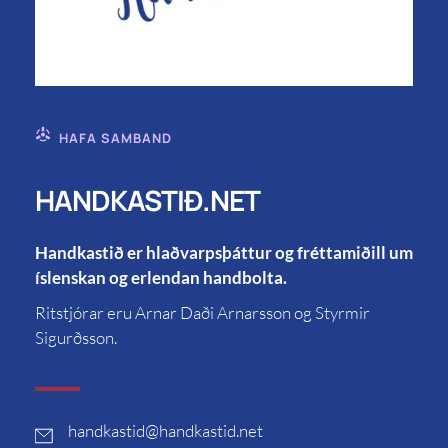
HAFA SAMBAND
HANDKASTIÐ.NET
Handkastið er hlaðvarpsþáttur og fréttamiðill um
íslenskan og erlendan handbolta.
Ritstjórar eru Arnar Daði Arnarsson og Styrmir
Sigurðsson.
handkastid
@handkastid.net