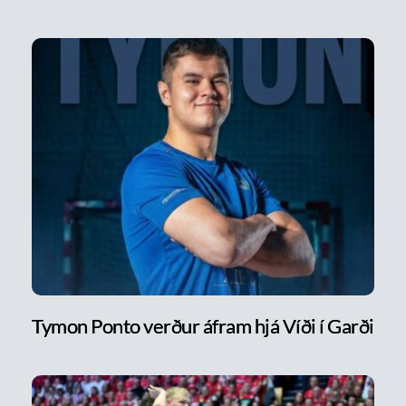
Tymon Ponto verður áfram hjá Víði í Garði