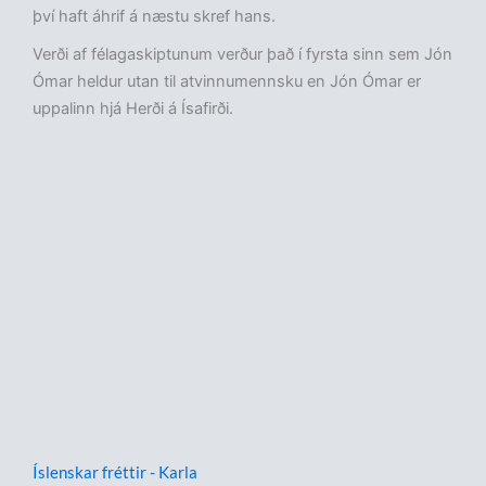
því haft áhrif á næstu skref hans.
Verði af félagaskiptunum verður það í fyrsta sinn sem Jón
Ómar heldur utan til atvinnumennsku en Jón Ómar er
uppalinn hjá Herði á Ísafirði.
Íslenskar fréttir - Karla