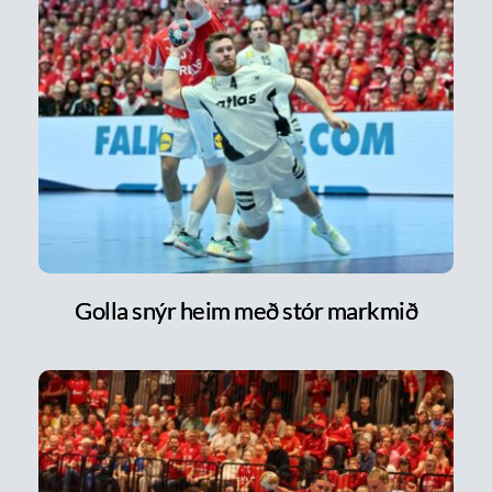
Golla snýr heim með stór markmið