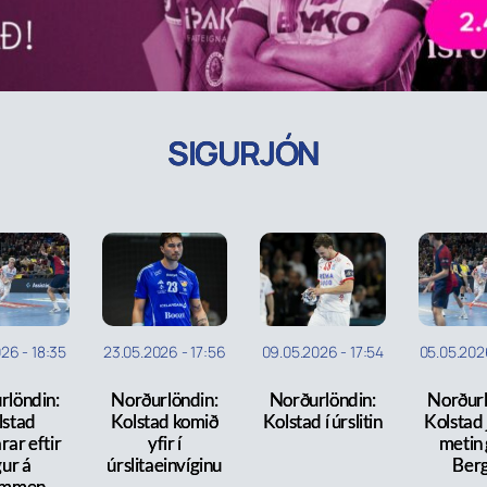
SIGURJÓN
026
-
18:35
23.05.2026
-
17:56
09.05.2026
-
17:54
05.05.202
rlöndin:
Norðurlöndin:
Norðurlöndin:
Norðurl
lstad
Kolstad komið
Kolstad í úrslitin
Kolstad 
rar eftir
yfir í
metin
gur á
úrslitaeinvíginu
Ber
ammen