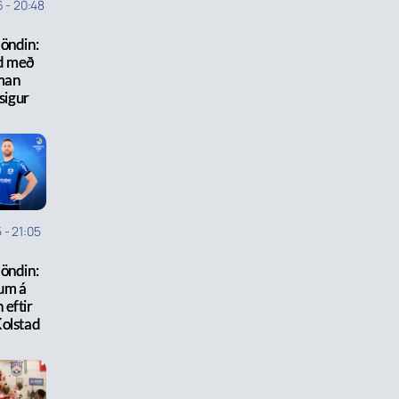
6
-
20:48
öndin:
d með
man
sigur
5
-
21:05
öndin:
um á
 eftir
Kolstad