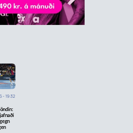
6
-
19:32
öndin:
jafnaði
 gegn
gen