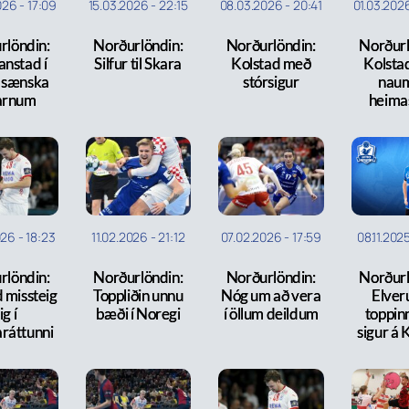
026
-
17:09
15.03.2026
-
22:15
08.03.2026
-
20:41
01.03.202
rlöndin:
Norðurlöndin:
Norðurlöndin:
Norðurl
anstad í
Silfur til Skara
Kolstad með
Kolsta
 í sænska
stórsigur
nau
arnum
heima
026
-
18:23
11.02.2026
-
21:12
07.02.2026
-
17:59
08.11.202
rlöndin:
Norðurlöndin:
Norðurlöndin:
Norðurl
 missteig
Toppliðin unnu
Nóg um að vera
Elver
ig í
bæði í Noregi
í öllum deildum
toppinn
ráttunni
sigur á 