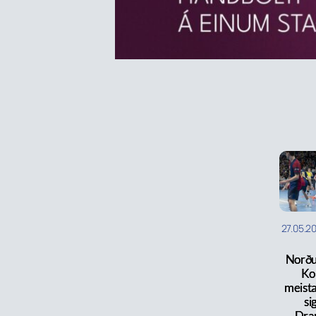
27.05.2
Norðu
Ko
meista
si
Dr