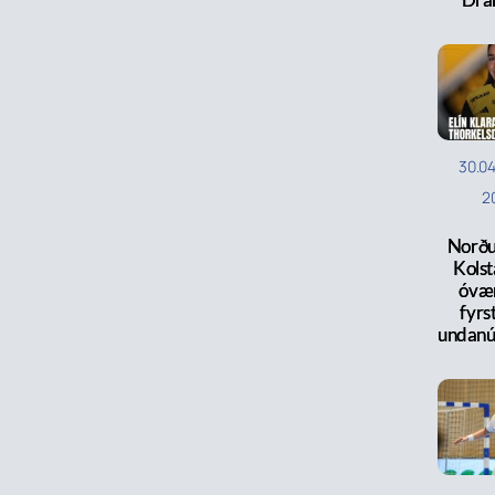
30.0
2
Norðu
Kols
óvæn
fyrst
undanú