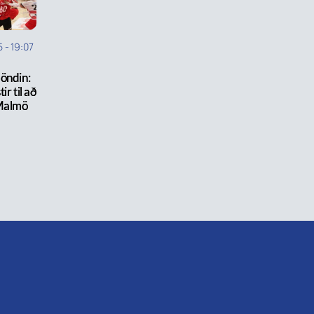
5
-
19:07
öndin:
ir til að
Malmö