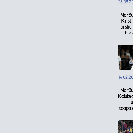
28.03.2
Norðu
Kristi
úrslit
bik
14.02.2
Norðu
Kolstad
s
toppba