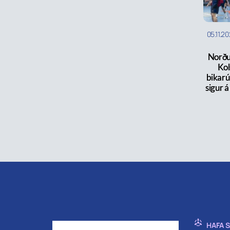
05.11.2
Norðu
Kol
bikarúr
sigur 
HAFA 