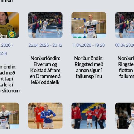
4.2026
-
22.04.2026
-
20:12
11.04.2026
-
19:20
08.04.202
0:26
Norðurlöndin:
Norðurlöndin:
Norðurl
Elverum og
Ringsted með
Ringst
rlöndin:
Kolstad áfram
annan sigur í
flottan 
tad með
en Drammen á
fallumspilinu
fallums
t tap í
leið í oddaleik
a leik í
rslitunum