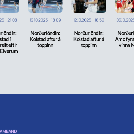
025
-
21:08
19.10.2025
-
18:09
12.10.2025
-
18:59
05.10.202
rlöndin:
Norðurlöndin:
Norðurlöndin:
Norðurl
stad í
Kolstad aftur á
Kolstad aftur á
Amo fyrst
slit eftir
toppinn
toppinn
vinna 
á Elverum
SAMBAND