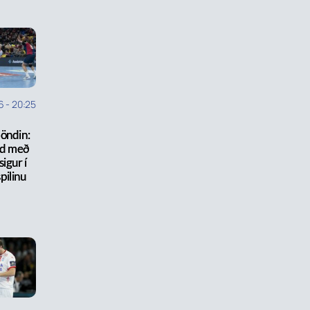
6
-
20:25
öndin:
ed með
sigur í
pilinu