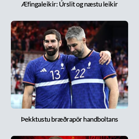
Æfingaleikir: Úrslit og næstu leikir
Þekktustu bræðrapör handboltans