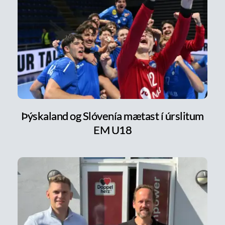
Þýskaland og Slóvenía mætast í úrslitum
EM U18