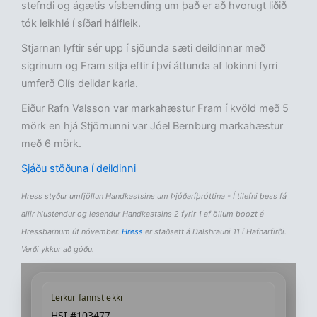
stefndi og ágætis vísbending um það er að hvorugt liðið
tók leikhlé í síðari hálfleik.
Stjarnan lyftir sér upp í sjöunda sæti deildinnar með
sigrinum og Fram sitja eftir í því áttunda af lokinni fyrri
umferð Olís deildar karla.
Eiður Rafn Valsson var markahæstur Fram í kvöld með 5
mörk en hjá Stjörnunni var Jóel Bernburg markahæstur
með 6 mörk.
Sjáðu stöðuna í deildinni
Hress styður umfjöllun Handkastsins um Þjóðaríþróttina - Í tilefni þess fá
allir hlustendur og lesendur Handkastsins 2 fyrir 1 af öllum boozt á
Hressbarnum út nóvember.
Hress
er staðsett á Dalshrauni 11 í Hafnarfirði.
Verði ykkur að góðu.
Leikur fannst ekki
HSI #103477