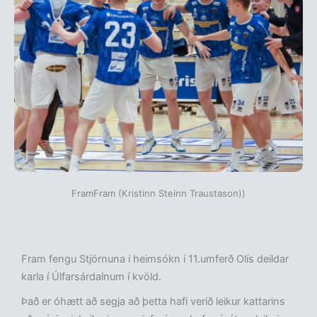
FramFram (Kristinn Steinn Traustason))
Fram fengu Stjörnuna í heimsókn í 11.umferð Olís deildar
karla í Úlfarsárdalnum í kvöld.
Það er óhætt að segja að þetta hafi verið leikur kattarins