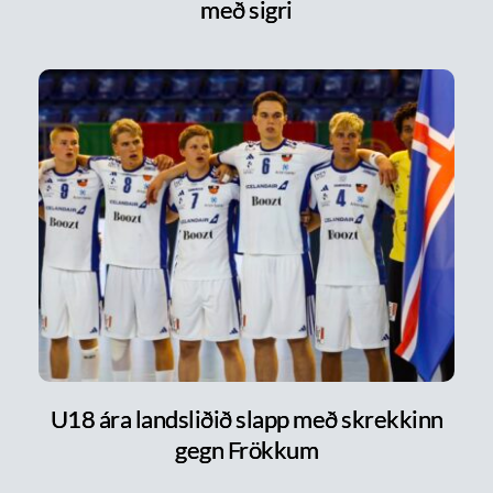
með sigri
U18 ára landsliðið slapp með skrekkinn
gegn Frökkum