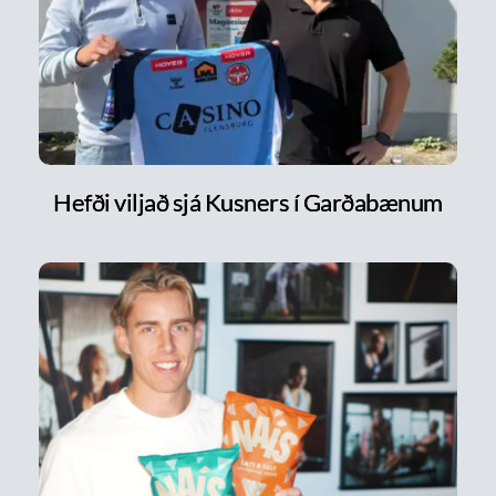
Hefði viljað sjá Kusners í Garðabænum