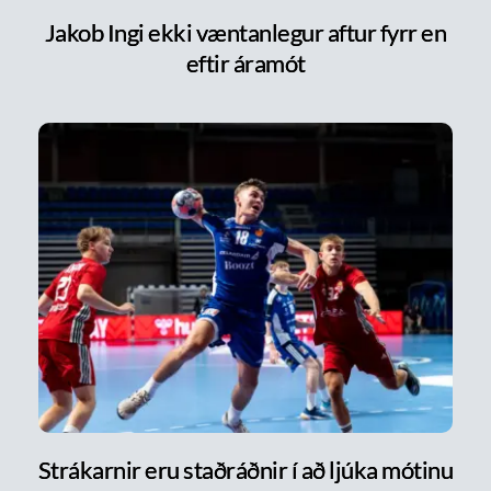
Jakob Ingi ekki væntanlegur aftur fyrr en
eftir áramót
Strákarnir eru staðráðnir í að ljúka mótinu