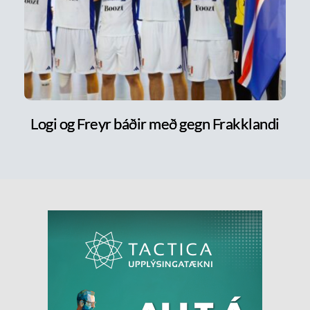
Logi og Freyr báðir með gegn Frakklandi