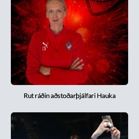
Rut ráðin aðstoðarþjálfari Hauka