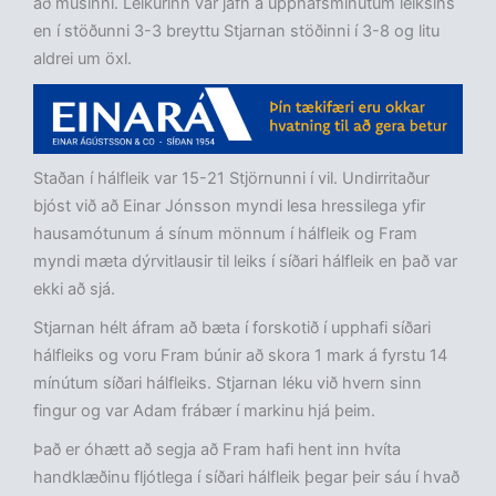
að músinni. Leikurinn var jafn á upphafsmínútum leiksins
en í stöðunni 3-3 breyttu Stjarnan stöðinni í 3-8 og litu
aldrei um öxl.
Staðan í hálfleik var 15-21 Stjörnunni í vil. Undirritaður
bjóst við að Einar Jónsson myndi lesa hressilega yfir
hausamótunum á sínum mönnum í hálfleik og Fram
myndi mæta dýrvitlausir til leiks í síðari hálfleik en það var
ekki að sjá.
Stjarnan hélt áfram að bæta í forskotið í upphafi síðari
hálfleiks og voru Fram búnir að skora 1 mark á fyrstu 14
mínútum síðari hálfleiks. Stjarnan léku við hvern sinn
fingur og var Adam frábær í markinu hjá þeim.
Það er óhætt að segja að Fram hafi hent inn hvíta
handklæðinu fljótlega í síðari hálfleik þegar þeir sáu í hvað