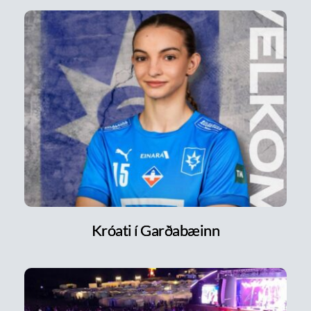
Króati í Garðabæinn