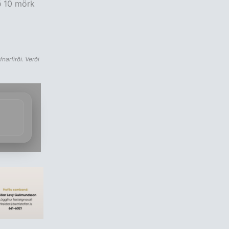
ð 10 mörk
narfirði. Verði