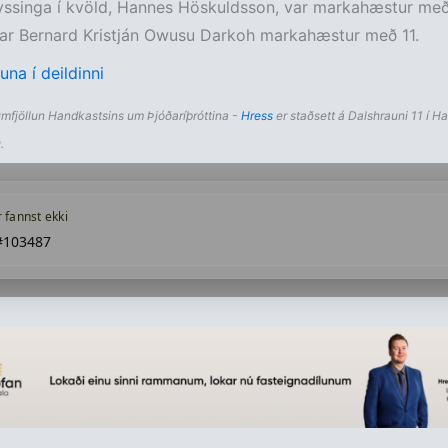
fyssinga í kvöld, Hannes Höskuldsson, var markahæstur me
var Bernard Kristján Owusu Darkoh markahæstur með 11.
una í deildinni
umfjöllun Handkastsins um Þjóðaríþróttina -
Hress
er staðsett á Dalshrauni 11 í Haf
.
r fannst ekki
#103487