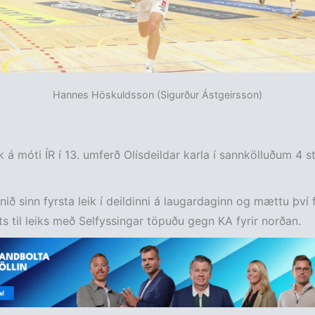
Hannes Höskuldsson (Sigurður Ástgeirsson)
k á móti ÍR í 13. umferð Olísdeildar karla í sannkölluðum 4 s
nið sinn fyrsta leik í deildinni á laugardaginn og mættu því fu
sts til leiks með Selfyssingar töpuðu gegn KA fyrir norðan.