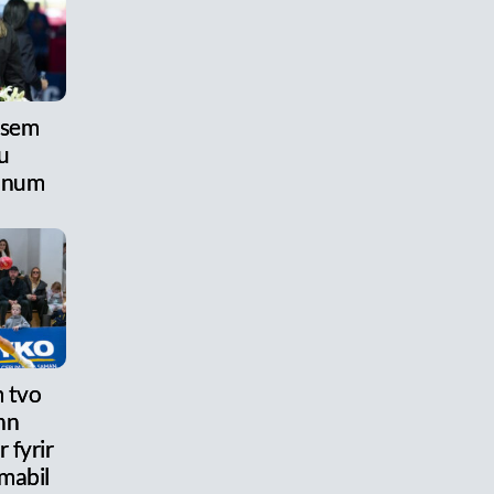
 sem
u
anum
 tvo
nn
 fyrir
mabil