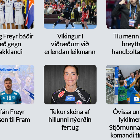
g Freyr báðir
Víkingur í
Tíu menn
eð gegn
viðræðum við
breytt
akklandi
erlendan leikmann
handbolt
fán Freyr
Tekur skóna af
Óvissa um
on til Fram
hillunni nýorðin
lykilme
fertug
Stjörnunnar
komandi tí