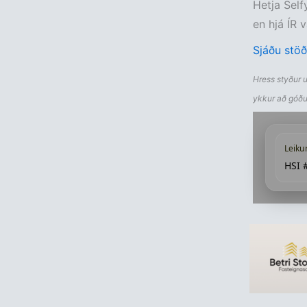
Hetja Sel
en hjá ÍR 
Sjáðu stöð
Hress styður 
ykkur að góðu
Leiku
HSI 