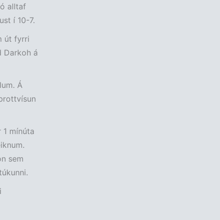
ó alltaf
st í 10-7.
 út fyrri
rd Darkoh á
ölum. Á
 brottvísun
 1 mínúta
eiknum.
on sem
túkunni.
i