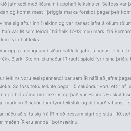
kið jafnræði með liðunum í upphafi leiksins en Selfoss var þ
ndan og komst mest í þriggja marka forskot þegar þeir komu
vinna sig aftur inn í leikinn og var nánast jafnt á öllum tölum
n. Það var ÍR sem leiddi í hálfleik 17-18 með marki frá Berna
um fyrri hálfleiks.
ar upp á teningnum í síðari hálfleik, jafnt á nánast öllum t
fékk Bjarki Steinn leikmaður ÍR rautt spjald fyrir sína þriðju
r leikins voru æsispennandi þar sem ÍR náði að jafna þegar
ksloka. Selfoss tóku leikhlé þegar 15 sekúndur voru eftir af l
m upp hjá dómurum leiksins og það var Hannes Höskuldss
gurmarkinn 3 sekúndum fyrir leikslok og allt varð vitlaust í s
ar náðu að slíta sig frá ÍR með þessum sigri og sitja í 10.sæt
ar meðan ÍR eru ennþá í botnsætinu.