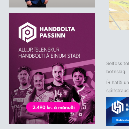
Selfoss tó
botnslag.
ÍR hafði un
sjálfstrau