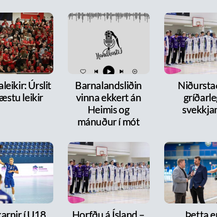
leikir: Úrslit
Barnalandsliðin
Niðurst
æstu leikir
vinna ekkert án
gríðarl
Heimis og
svekkja
mánuður í mót
arnir í U18
Horfðu á Ísland –
Þetta e