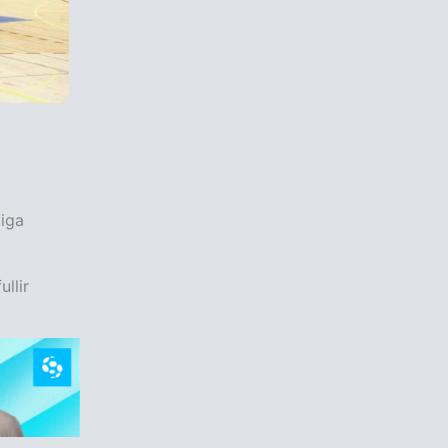
tiga
llir