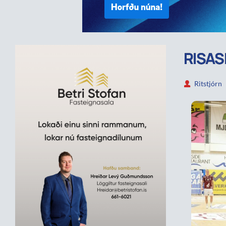
RISAS
Ritstjórn