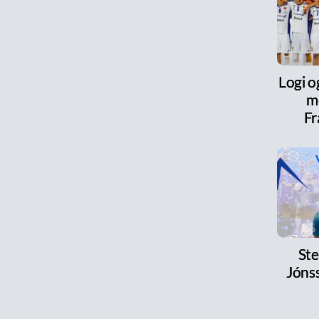
Logi o
m
Fr
Ste
Jónss