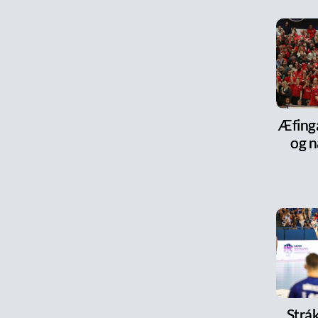
Æfinga
og n
Strák