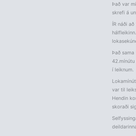
Það var mi
skrefi á u
ÍR náði að 
hálfleikin
lokasekúnd
Það sama v
42.mínútu 
í leiknum.
Lokamínútu
var til lei
Hendin ko
skoraði si
Selfyssing
deildarinn