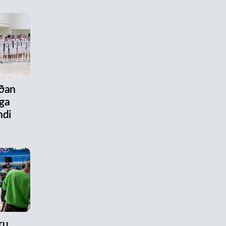
aðan
ega
ndi
ru