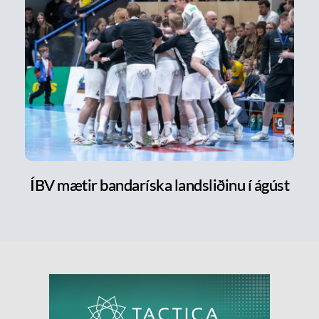
ÍBV mætir bandaríska landsliðinu í ágúst