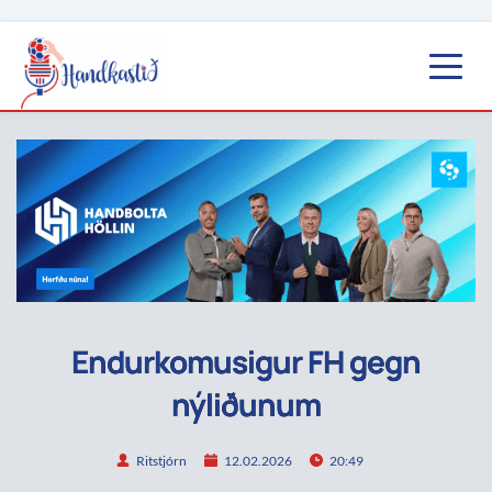
Endurkomusigur FH gegn
nýliðunum
Ritstjórn
12.02.2026
20:49