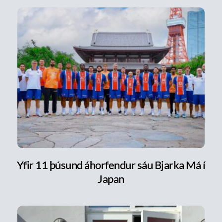
Yfir 11 þúsund áhorfendur sáu Bjarka Má í
Japan