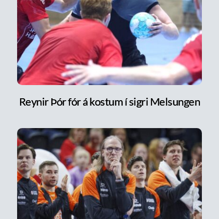
Reynir Þór fór á kostum í sigri Melsungen