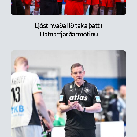
Ljóst hvaða lið taka þátt í
Hafnarfjarðarmótinu