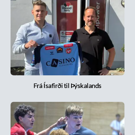
Frá Ísafirði til Þýskalands