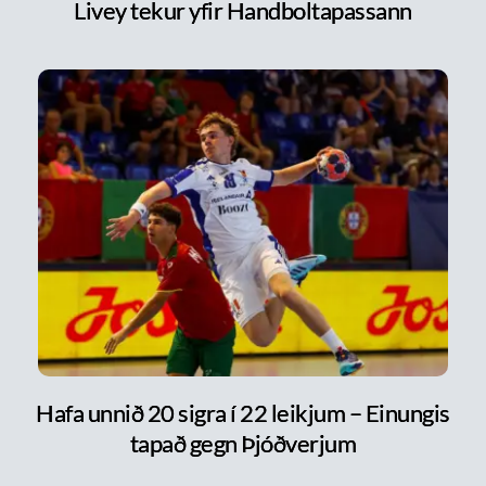
Livey tekur yfir Handboltapassann
Hafa unnið 20 sigra í 22 leikjum – Einungis
tapað gegn Þjóðverjum