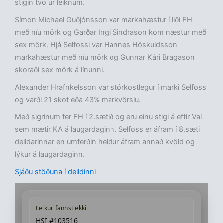
stigin tvö úr leiknum.
Símon Michael Guðjónsson var markahæstur í liði FH
með níu mörk og Garðar Ingi Sindrason kom næstur með
sex mörk. Hjá Selfossi var Hannes Höskuldsson
markahæstur með níu mörk og Gunnar Kári Bragason
skoraði sex mörk á línunni.
Alexander Hrafnkelsson var stórkostlegur í marki Selfoss
og varði 21 skot eða 43% markvörslu.
Með sigrinum fer FH í 2.sætið og eru einu stigi á eftir Val
sem mætir KA á laugardaginn. Selfoss er áfram í 8.sæti
deildarinnar en umferðin heldur áfram annað kvöld og
lýkur á laugardaginn.
Sjáðu stöðuna í deildinni
Leikur fannst ekki
HSI #103516