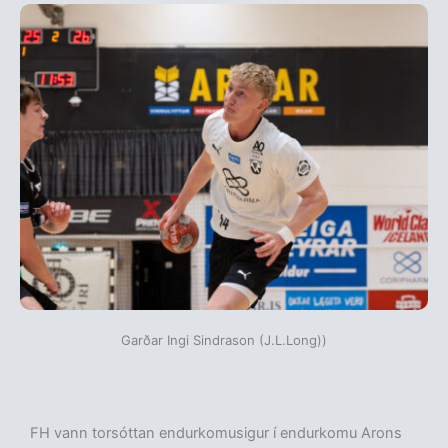
Garðar Ingi Sindrason (J.L.Long))
FH vann torsóttan endurkomusigur í endurkomu Arons