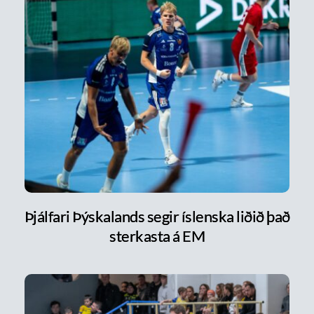
Þjálfari Þýskalands segir íslenska liðið það
sterkasta á EM