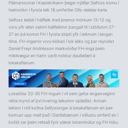
Pálmarssonar í Kaplakrikann þegar nýliðar Selfoss komu í
heimsókn í fyrsta leik 18.umferðar Olís-deildar karla.
Selfoss leiddi í hálfleik með þremur mörkum 15-12 og
voru yfir allan seinni hálfleikinn þangað til í stöðunni 27-
27 en þá komst FH í fyrsta skipti yfir í leiknum í langan
tíma. FH-ingarnir voru klókari í lok leiks og þar reyndist
Daníel Freyr Andrésson markvörður FH-inga þeim
mikilvægur en hann varði nokkur dauðafæri á
lokakaflanum.
Lokatölur 33-30 FH-ingum í vil sem gefur enganveginn
rétta mynd af því hvernig leikurinn spilaðist. Annan
leikinn í röð koðna Selfyssingar á lokakaflanum en þeir
komust upp með það í Garðabænum í síðustu umferð en í
kvöld var þeim refsað fyrir slakar lokamínútur og FH tóku