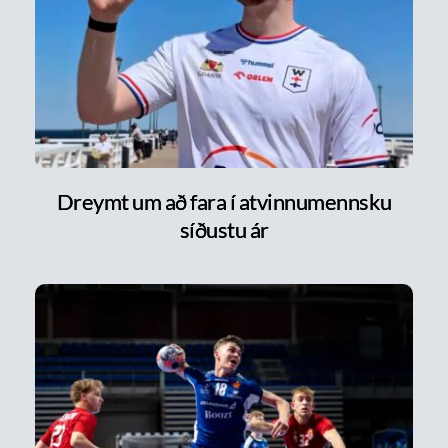
Dreymt um að fara í atvinnumennsku
síðustu ár