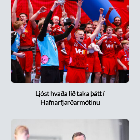
Ljóst hvaða lið taka þátt í
Hafnarfjarðarmótinu