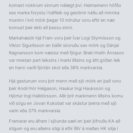
komast nokkrum sinnum nálægt því. Heimamenn höfðu
sex marka forystu í hálfleik og gestirnir náðu að minnka
muninn í tvö mörk þegar 10 mínútur voru eftir en nær
komust þeir ekki að þessu sinni.
Markahæstir hjá Fram voru þeir Ívar Logi Styrmisson og
Viktor Sigurðsson en báðir skoruðu sex mörk og Dánjal
Ragnarsson kom næstur með fjögur. Breki Hrafn Árnason
var mestan part leiksins í marki liðsins og átti góðan leik
en hann varði fjórtán skot eða 38% markvarsla.
Hjá gestunum voru þrír menn með sjö mörk en það voru
þeir Andri Þór Helgason, Haukur Ingi Hauksson og
Hjörtur Ingi Halldórsson. Allir þrír markmenn liðsins komu
við sögu en Jovan Kukobat var skástur þeirra með sjö
varin eða 37% markvarsla.
Framarar eru áfram í sjöunda sæti en þeir jöfnuðu KA að
stigum og eru aðeins stigi á eftir ÍBV á meðan HK sitja í