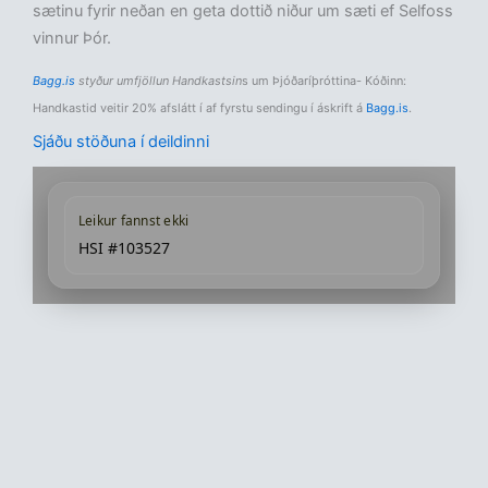
sætinu fyrir neðan en geta dottið niður um sæti ef Selfoss
vinnur Þór.
Bagg.is
styður umfjöllun Handkastsin
s um Þjóðaríþróttina- Kóðinn:
Handkastid veitir 20% afslátt í af fyrstu sendingu í áskrift á
Bagg.is
.
Sjáðu stöðuna í deildinni
Leikur fannst ekki
HSI #103527