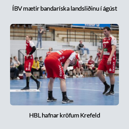
ÍBV mætir bandaríska landsliðinu í ágúst
HBL hafnar kröfum Krefeld