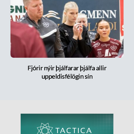
Fjórir nýir þjálfarar þjálfa allir
uppeldisfélögin sín