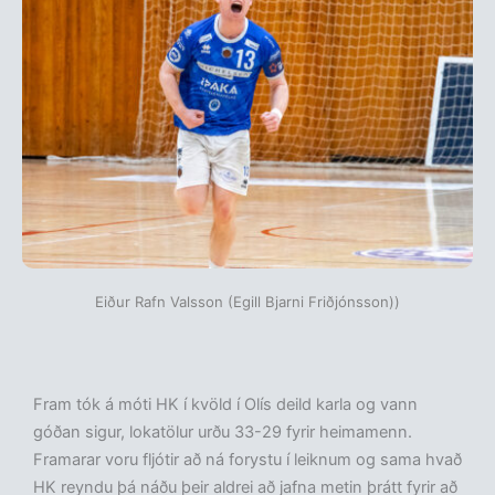
Eiður Rafn Valsson (Egill Bjarni Friðjónsson))
Fram tók á móti HK í kvöld í Olís deild karla og vann
góðan sigur, lokatölur urðu 33-29 fyrir heimamenn.
Framarar voru fljótir að ná forystu í leiknum og sama hvað
HK reyndu þá náðu þeir aldrei að jafna metin þrátt fyrir að