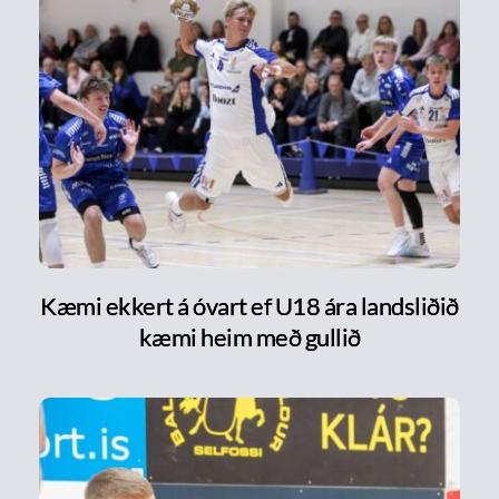
Kæmi ekkert á óvart ef U18 ára landsliðið
kæmi heim með gullið