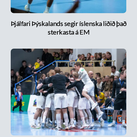
Þjálfari Þýskalands segir íslenska liðið það
sterkasta á EM