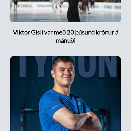
Viktor Gísli var með 20 þúsund krónur á
mánuði