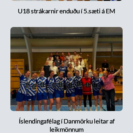
U18 strákarnir enduðu í 5.sæti á EM
Íslendingafélag í Danmörku leitar af
leikmönnum