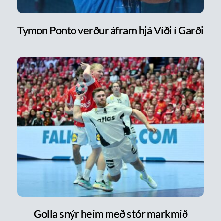
Tymon Ponto verður áfram hjá Víði í Garði
Golla snýr heim með stór markmið