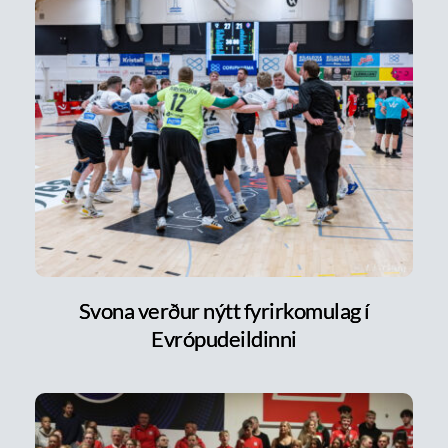
Svona verður nýtt fyrirkomulag í
Evrópudeildinni