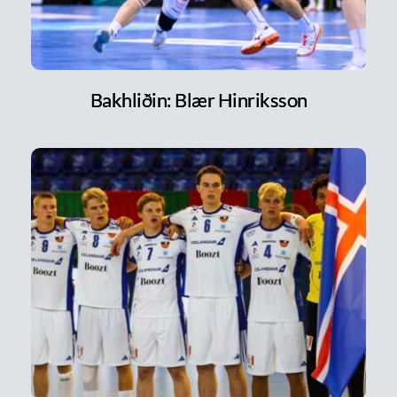
Bakhliðin: Blær Hinriksson