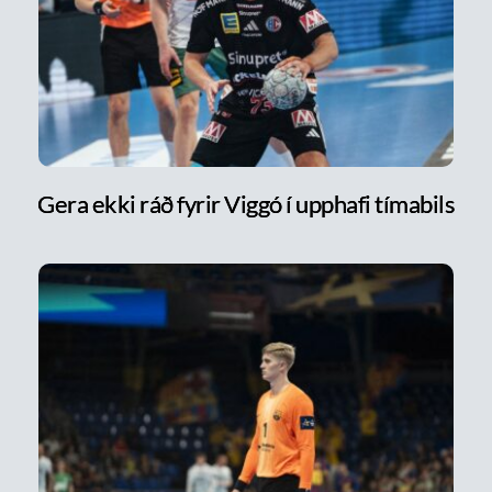
Gera ekki ráð fyrir Viggó í upphafi tímabils