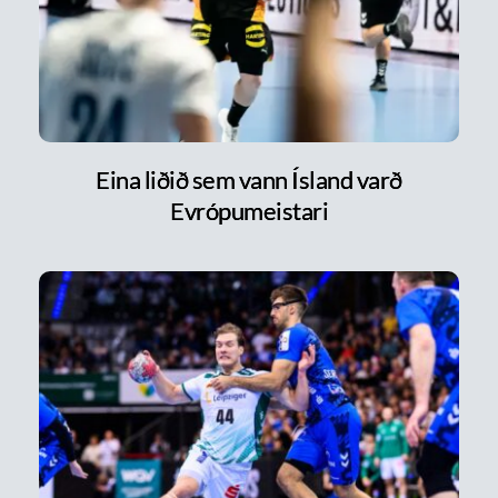
Eina liðið sem vann Ísland varð
Evrópumeistari