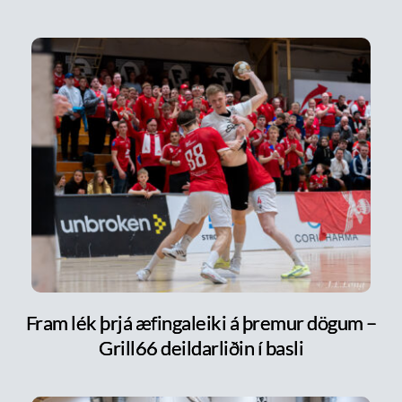
Fram lék þrjá æfingaleiki á þremur dögum –
Grill66 deildarliðin í basli