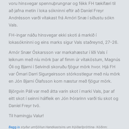
voru hinsvegar spennuþrungnar og fékk FH tækifæri til
að jafna metin í loka sókninni eftir að Daníel Freyr
Andrésson varði vítakast frá Arnóri Snæ í síðustu sókn
Vals.
FH-ingar náðu hinsvegar ekki skoti á markið í
lokasókninni og eins marks sigur Vals staðreynd, 27-26.
Arnór Snær Óskarsson var markahæstur í liði Vals í
leiknum með níu mörk þar af fimm úr vítaköstum, Magnús
Óli og Bjarni í Selvindi skoruðu fjögur mörk hvor. Hjá FH
var Ómari Darri Sigurgeirsson stórkostlegur með níu mörk
en Jón Bjarni Ólafsson kom næstur með fjögur mörk.
Björgvin Páll var með átta varin skot í marki Vals, þar af
eitt skot í seinni hálfleik en Jón Þórarinn varði tíu skot og
Daníel Freyr tvö.
Til hamingju Valur!
Bagg.is
styður umfjöllun Handkastsin
s um Þjóðaríþróttina- Kóðinn: