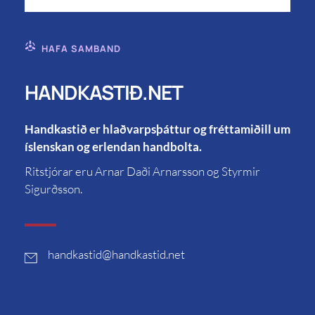
HAFA SAMBAND
HANDKASTIÐ.NET
Handkastið er hlaðvarpsþáttur og fréttamiðill um
íslenskan og erlendan handbolta.
Ritstjórar eru Arnar Daði Arnarsson og Styrmir
Sigurðsson.
handkastid
@handkastid.net