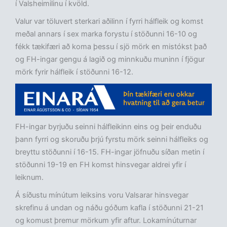
í Valsheimilinu í kvöld.
Valur var töluvert sterkari aðilinn í fyrri hálfleik og komst
meðal annars í sex marka forystu í stöðunni 16-10 og
fékk tækifæri að koma þessu í sjö mörk en mistókst það
og FH-ingar gengu á lagið og minnkuðu muninn í fjögur
mörk fyrir hálfleik í stöðunni 16-12.
FH-ingar byrjuðu seinni hálfleikinn eins og þeir enduðu
þann fyrri og skoruðu þrjú fyrstu mörk seinni hálfleiks og
breyttu stöðunni í 16-15. FH-ingar jöfnuðu síðan metin í
stöðunni 19-19 en FH komst hinsvegar aldrei yfir í
leiknum.
Á síðustu mínútum leiksins voru Valsarar hinsvegar
skrefinu á undan og náðu góðum kafla í stöðunni 21-21
og komust þremur mörkum yfir aftur. Lokamínúturnar