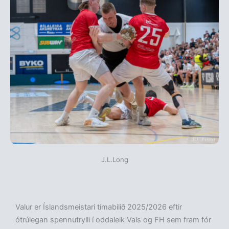
J.L.Long
Valur er Íslandsmeistari tímabilið 2025/2026 eftir
ótrúlegan spennutrylli í oddaleik Vals og FH sem fram fór