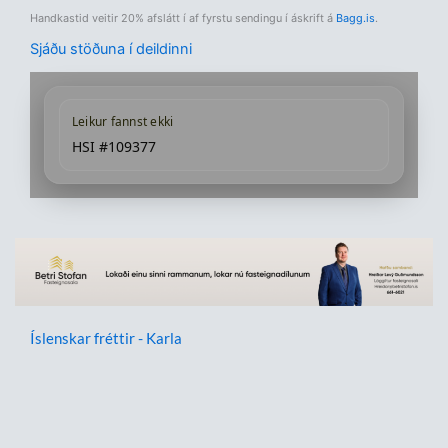
Handkastid veitir 20% afslátt í af fyrstu sendingu í áskrift á
Bagg.is
.
Sjáðu stöðuna í deildinni
Leikur fannst ekki
HSI #109377
Íslenskar fréttir - Karla