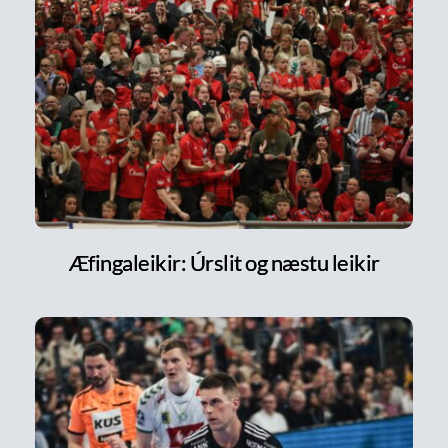
Æfingaleikir: Úrslit og næstu leikir