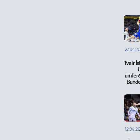
27.04.2
Tveir Í
í
umferð
Bunde
12.04.2