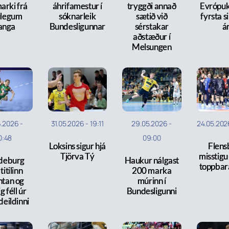
arki frá
áhrifamestur í
tryggði annað
Evrópuk
ulegum
sóknarleik
sætið við
fyrsta s
anga
Bundesligunnar
sérstakar
á
aðstæður í
Melsungen
6.2026
-
31.05.2026
-
19:11
29.05.2026
-
24.05.202
0:48
09:00
Loksins sigur hjá
Flens
Tjörva Tý
misstigu s
deburg
Haukur nálgast
toppbar
titilinn
200 marka
ntan og
múrinn í
g féll úr
Bundesligunni
deildinni