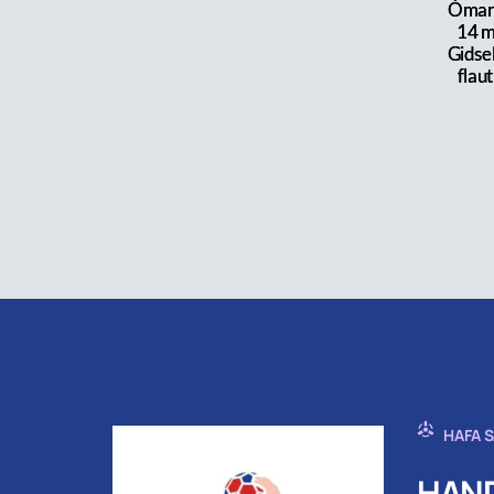
Ómar 
14 m
Gidsel
flau
HAFA 
HAND