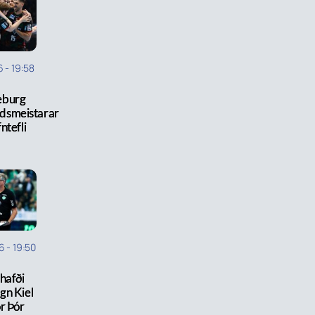
6
-
19:58
burg
dsmeistarar
fntefli
6
-
19:50
hafði
gn Kiel
r Þór