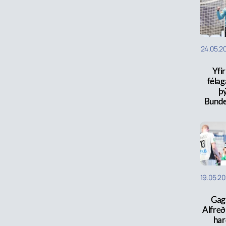
24.05.2
Yfir
félaga
þ
Bunde
19.05.2
Gag
Alfreð
har