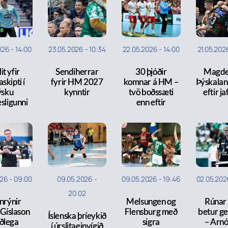
026
-
14:00
23.05.2026
-
10:34
22.05.2026
-
14:00
21.05.202
lit yfir
Sendiherrar
30 þjóðir
Magde
skipti í
fyrir HM 2027
komnar á HM –
Þýskalan
ýsku
kynntir
tvö boðssæti
eftir ja
sligunni
enn eftir
026
-
09:00
09.05.2026
-
09.05.2026
-
19:46
02.05.202
20:02
nrýnir
Melsungen og
Rúnar 
 Gíslason
Flensburg með
betur ge
Íslenska þríeykið
ðlega
sigra
– Arnó
í úrslitaeinvígið