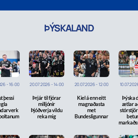
ÞÝSKALAND
026
-
16:00
20.07.2026
-
14:00
20.07.2026
-
12:00
10.07.202
t þessi
Þrjár til fjórar
Kiel á enn eitt
Þýska d
egla
milljónir
magnaðasta
ætlar a
darverk
Þjóðverja vildu
met
stórstjö
boltanum
reka mig
Bundesligunnar
betur
markaðs