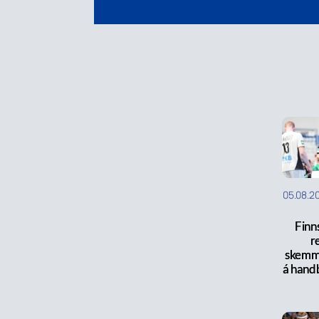
05.08.2
Finns
r
skemm
á hand