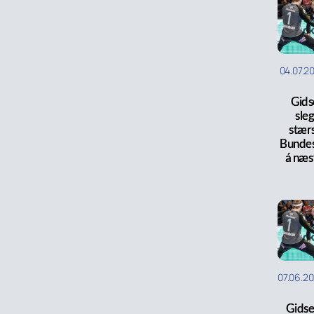
04.07.2
Gids
sleg
stær
Bundes
á næs
07.06.2
Gidse