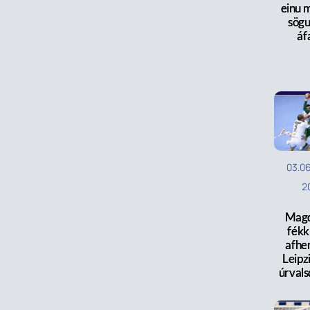
einu m
sög
áf
03.0
2
Mag
fékk 
afhe
Leipzi
úrvals