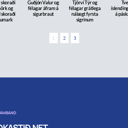
skoraði
Guðjón Valur og
Tjörvi Týr og
Tve
örk og
félagar áfram á
félagar grátlega
íslendin
 skoraði
sigurbraut
nálægt fyrsta
á pás
tumark
sigrinum
1
2
3
SAMBAND
KASTIÐ.NET