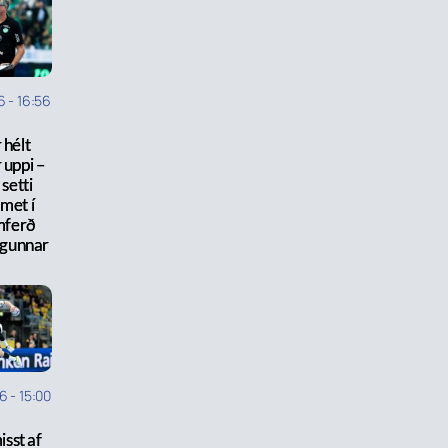
6
-
16:56
 hélt
 uppi –
 setti
met í
mferð
igunnar
26
-
15:00
sst af