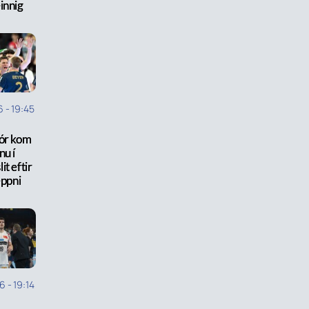
innig
6
-
19:45
ór kom
ínu í
it eftir
eppni
26
-
19:14