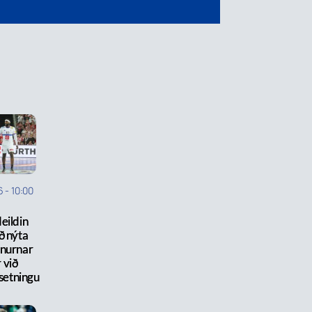
6
-
10:00
eildin
ð nýta
rnurnar
 við
setningu