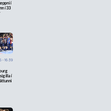
eppni í
inn í 33
r
6
-
16:39
burg
ig illa í
áttunni