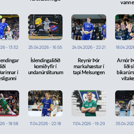
vann e
026
-
13:32
25.04.2026
-
16:55
24.04.2026
-
22:21
18.04.202
slendingar
Íslendingaliðið
Reynir Þór
Arnór Þ
 liði
komið yfir í
markahæstur í
liði s
arinnar í
undanúrslitunum
tapi Melsungen
bikarúrsl
sligunni
vítak
026
-
18:58
11.04.2026
-
22:18
11.04.2026
-
19:29
05.04.20