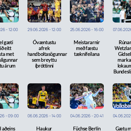
026
-
12:00
29.06.2026
-
12:00
25.06.2026
-
16:00
07.06.202
el gæti
Óvæntustu
Meistararnir
Rúnar
ið eitt
afrek
með fæstu
Wetzlar
sta met
handboltasögunnar
tæknifeilana
Gidsel
ligunnar
sem breyttu
marka
tu árum
íþróttinni
lokau
Bundesl
026
-
09:00
06.06.2026
-
14:00
04.06.2026
-
20:41
04.06.20
l aðeins
Haukur
Füchse Berlín
Gætu mi