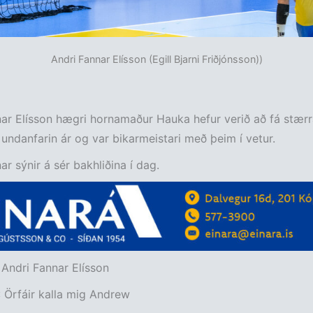
Andri Fannar Elísson (Egill Bjarni Friðjónsson))
ar Elísson hægri hornamaður Hauka hefur verið að fá stærr
 undanfarin ár og var bikarmeistari með þeim í vetur.
ar sýnir á sér bakhliðina í dag.
Andri Fannar Elísson
: Örfáir kalla mig Andrew