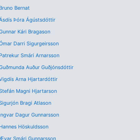
 Bruno Bernat
 Ásdís Þóra Ágústsdóttir
 Gunnar Kári Bragason
 Ómar Darri Sigurgeirsson
 Patrekur Smári Arnarsson
: Guðmunda Auður Guðjónsdóttir
 Vigdís Arna Hjartardóttir
 Stefán Magni Hjartarson
 Sigurjón Bragi Atlason
 Ingvar Dagur Gunnarsson
: Hannes Höskuldsson
: Ævar Smári Gunnarsson