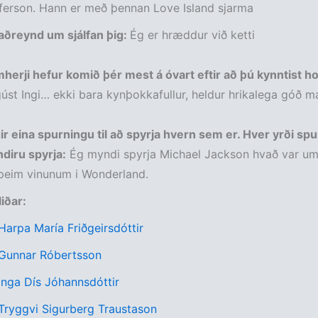
ferson. Hann er með þennan Love Island sjarma
aðreynd um sjálfan þig:
Ég er hræddur við ketti
herji hefur komið þér mest á óvart eftir að þú kynntist h
st Ingi… ekki bara kynþokkafullur, heldur hrikalega góð m
ir eina spurningu til að spyrja hvern sem er. Hver yrði sp
diru spyrja:
Ég myndi spyrja Michael Jackson hvað var um
 þeim vinunum i Wonderland.
liðar:
 Harpa María Friðgeirsdóttir
 Gunnar Róbertsson
 Inga Dís Jóhannsdóttir
 Tryggvi Sigurberg Traustason