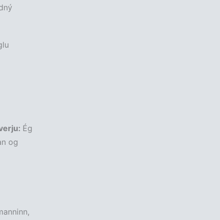
dný
glu
verju:
Ég
an og
manninn,