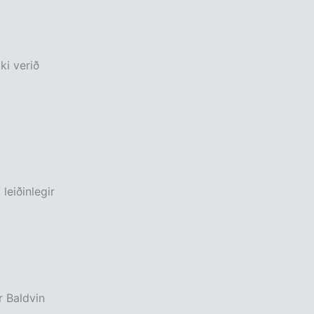
ki verið
leiðinlegir
r Baldvin