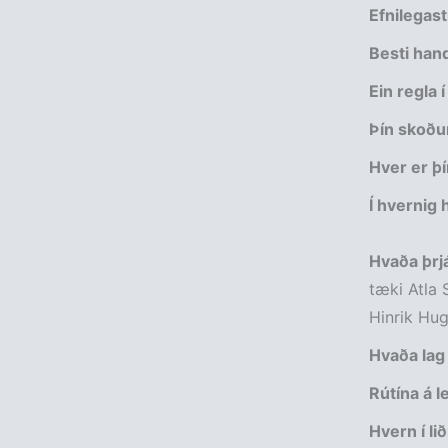
Efnilegas
Besti han
Ein regla
Þín skoðun
Hver er þí
Í hvernig 
Hvaða þrj
tæki Atla 
Hinrik Hug
Hvaða lag 
Rútína á l
Hvern í li