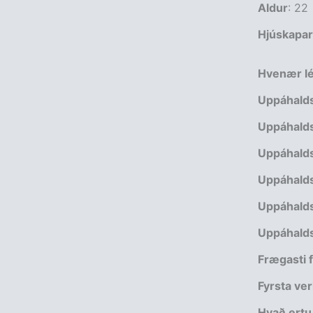
Aldur
: 22
Hjúskapar
Hvenær lék
Uppáhalds
Uppáhalds
Uppáhalds
Uppáhalds
Uppáhalds
Uppáhalds
Frægasti f
Fyrsta ver
Hvað ertu