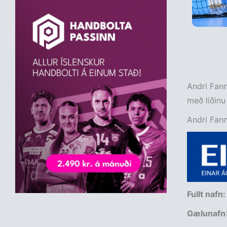
Andri Fann
með liðinu
Andri Fann
Fullt nafn:
Gælunafn