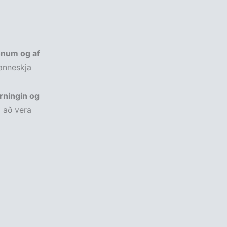
onum og af
anneskja
urningin og
 að vera