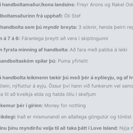
ti handboltamaður/kona landsins:
Freyr Arons og Rakel Od
dboltamaðurinn frá upphafi:
Óli Stef
 í handbolta sem þú myndir breyta:
3 sóknir, henda þeirri re
 á 7 á 6:
Fáranlega þreytt að vera í skiptingunni
n fyrsta minning af handbolta:
Að fara með pabba á leiki
handboltaskóm spilar þú:
Puma yfirleitt
á handbolta leikmenn tækir þú með þér á eyðieyju, og af h
Stein, nýfluttur á eyju. Össur því hann við funkerum vel sam
a til að kveikja elda og halda öllu í skefjum
kemur þér í gírinn:
Money for nothing
eikdegi:
Það er mismunandi en aðallega göngutúr og tónlist
ðinu þínu myndirðu velja til að taka þátt í Love Island:
Nýja 