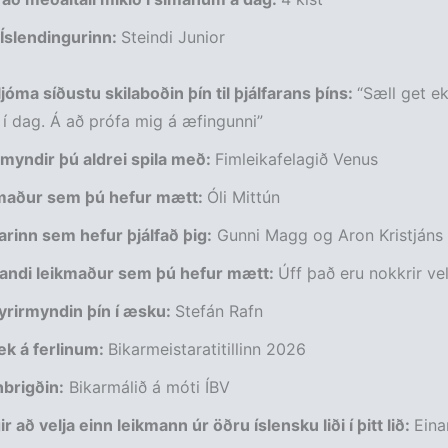
 Íslendingurinn:
Steindi Junior
jóma síðustu skilaboðin þín til þjálfarans þíns:
“Sæll get ek
í dag. Á að prófa mig á æfingunni”
 myndir þú aldrei spila með:
Fimleikafelagið Venus
kmaður sem þú hefur mætt:
Óli Mittún
farinn sem hefur þjálfað þig:
Gunni Magg og Aron Kristjáns
andi leikmaður sem þú hefur mætt:
Úff það eru nokkrir vel 
yrirmyndin þín í­ æsku:
Stefán Rafn
ek á ferlinum:
Bikarmeistaratitillinn 2026
brigðin:
Bikarmálið á móti ÍBV
r að velja einn leikmann úr öðru íslensku liði í þitt lið:
Eina