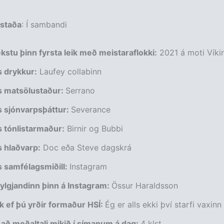
staða
: Í sambandi
stu þinn fyrsta leik með meistaraflokki:
2021 á moti Víki
 drykkur:
Laufey collabinn
 matsölustaður:
Serrano
 sjónvarpsþáttur:
Severance
 tónlistarmaður:
Birnir og Bubbi
 hlaðvarp:
Doc eða Steve dagskrá
 samfélagsmiðill:
Instagram
ylgjandinn þinn á Instagram:
Össur Haraldsson
k ef þú yrðir formaður HSÍ:
Ég er alls ekki því starfi vaxinn
 að meðaltali mikið í símanum á dag:
4 klst