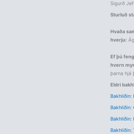
Sigurð Jef
Sturluð st
Hvaða sam
hverju:
Ágú
Ef þú feng
hvern myn
þarna hjá
Eldri bakh
Bakhliðin:
Bakhliðin:
Bakhliðin:
Bakhliðin: