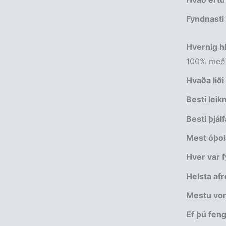
Fyndnasti
Hvernig hl
100% með 
Hvaða liði
Besti lei
Besti þjál
Mest óþol
Hver var f
Helsta afr
Mestu von
Ef þú fengi