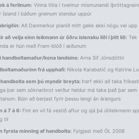
ek á ferlinum:
Vinna titla í tveimur mismunandi íþróttagrei
r Ísland í báðum greinum stendur uppúr
brigðin:
Að Danmerkur planið mitt gekk ekki nógu vel upp
r að velja einn leikmann úr öðru íslensku liði í þitt lið:
Tek 
enda er hún með Fram-blóð í æðunum
ti handboltamaður/kona landsins:
Arna Sif Jónsdóttir
dboltamaðurinn frá upphafi:
Nikola Karabatić og Katrine L
 í handbolta sem þú myndir breyta:
Þarf ekki að taka fríkast
a þar sem sóknarbrot verður heldur má taka það þar sem s
ltanum. Búin að berjast fyrir þessu lengi án árangurs
 á 7 á 6:
Fínt en vil fá vestið aftur og sjá þá útileikmenn sp
 til
n fyrsta minning af handbolta:
Fylgjast með ÓL 2008