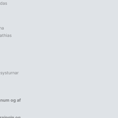
idas
na
athias
 systurnar
onum og af
urningin og