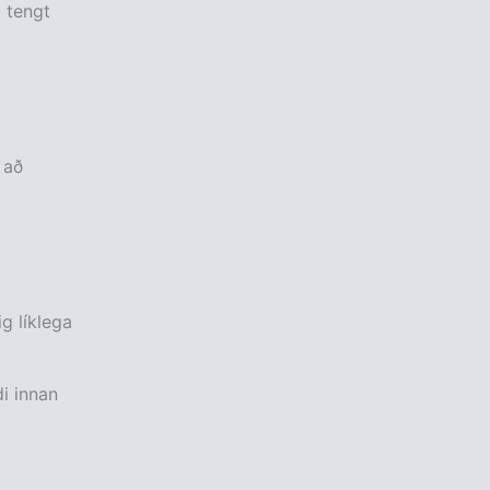
. tengt
 að
ig líklega
i innan