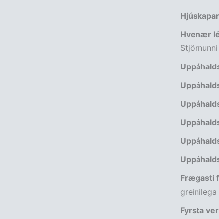
Hjúskapar
Hvenær lék
Stjörnunni 
Uppáhalds
Uppáhalds
Uppáhalds
Uppáhalds
Uppáhalds
Uppáhalds
Frægasti f
greinilega
Fyrsta ver