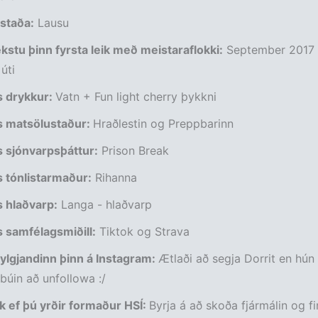
staða:
Lausu
stu þinn fyrsta leik með meistaraflokki:
September 2017 
úti
 drykkur:
Vatn + Fun light cherry þykkni
 matsölustaður:
Hraðlestin og Preppbarinn
 sjónvarpsþáttur:
Prison Break
 tónlistarmaður:
Rihanna
 hlaðvarp:
Langa - hlaðvarp
 samfélagsmiðill:
Tiktok og Strava
ylgjandinn þinn á Instagram:
Ætlaði að segja Dorrit en hún 
 búin að unfollowa :/
k ef þú yrðir formaður HSÍ:
Byrja á að skoða fjármálin og fin