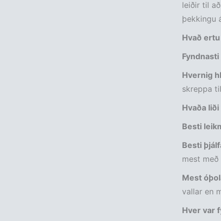
leiðir til
þekkingu á
Hvað ertu
Fyndnasti 
Hvernig hl
skreppa ti
Hvaða liði
Besti lei
Besti þjál
mest með E
Mest óþol
vallar en m
Hver var f