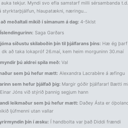
 að auka tekjur. Myndi svo efla samstarf milli sérsambanda t.d
 styrktarþjálfun, hlaupatækni, næringu…
 að meðaltali mikið í símanum á dag:
4-5klst
Íslendingurinn:
Saga Garðars
jóma síðustu skilaboðin þín til þjálfarans þíns:
Hæ ég þarf
l dk að taka lokapróf 26.maí, kem heim morguninn 30.maí
 myndir þú aldrei spila með:
Val
kmaður sem þú hefur mætt:
Alexandra Lacrabère á æfingu
farinn sem hefur þjálfað þig:
Margir góðir þjálfarar! Bætti m
inar Jóns við stýrið þannig segjum hann
andi leikmaður sem þú hefur mætt:
Daðey Ásta er óþoland
ikið ljúfmenni utan vallar
yrirmyndin þín í­ æsku:
Í handbolta var það Diddi frændi