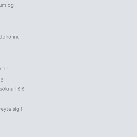
num og
Jóhönnu
unde
ið
óknarliðið
reyta sig í