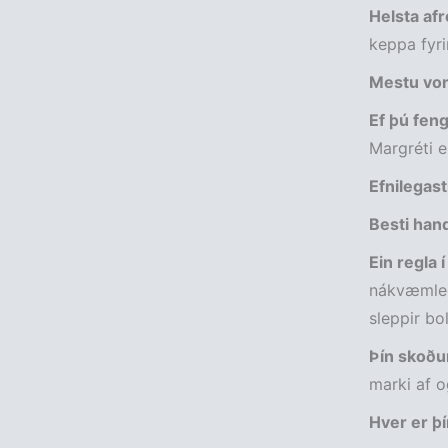
Helsta afr
keppa fyri
Mestu von
Ef þú fengi
Margréti 
Efnilegas
Besti han
Ein regla
nákvæmleg
sleppir bo
Þín skoðun
marki af og
Hver er þí