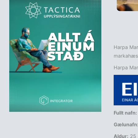
Harpa Marí
markahæstu
Harpa Marí
Fullt nafn
Gælunafn
Aldur:
25 