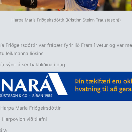
Harpa María Friðgeirsdóttir (Kristinn Steinn Traustason))
a Friðgeirsdóttir var frábær fyrir lið Fram í vetur og var me
 leikmanna liðsins.
a sýnir á sér bakhliðina í dag.
:
Harpa María Friðgeirsdóttir
:
Harpovich við tilefni
ára