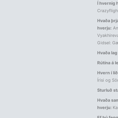
Í hvernig
Crazyfligh
Hvaða þrj
hverju:
And
Vyakhireva
Gidsel: Gæ
Hvaða lag 
Rútína á l
Hvern í li
Írisi og S
Sturluð st
Hvaða sam
hverju:
Ka
Ef þú feng