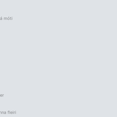
á móti
er
na fleiri