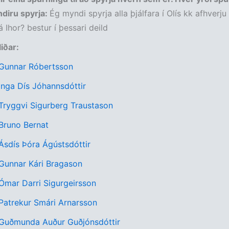
diru spyrja:
Ég myndi spyrja alla þjálfara í Olís kk afhverju
á Ihor? bestur í þessari deild
liðar:
 Gunnar Róbertsson
 Inga Dís Jóhannsdóttir
 Tryggvi Sigurberg Traustason
 Bruno Bernat
 Ásdís Þóra Ágústsdóttir
 Gunnar Kári Bragason
 Ómar Darri Sigurgeirsson
 Patrekur Smári Arnarsson
: Guðmunda Auður Guðjónsdóttir