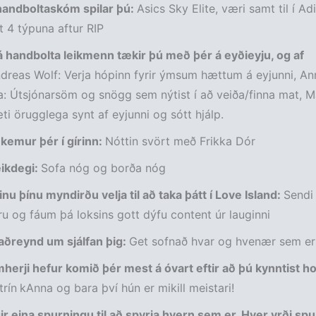
 handboltaskóm spilar þú:
Asics Sky Elite, væri samt til í Ad
t 4 týpuna aftur RIP
á handbolta leikmenn tækir þú með þér á eyðieyju, og af
reas Wolf: Verja hópinn fyrir ýmsum hættum á eyjunni, An
: Útsjónarsöm og snögg sem nýtist í að veiða/finna mat, M
ti örugglega synt af eyjunni og sótt hjálp.
kemur þér í gírinn:
Nóttin svört með Frikka Dór
eikdegi:
Sofa nóg og borða nóg
ðinu þínu myndirðu velja til að taka þátt í Love Island:
Sendi
öru og fáum þá loksins gott dýfu content úr lauginni
aðreynd um sjálfan þig:
Get sofnað hvar og hvenær sem er
herji hefur komið þér mest á óvart eftir að þú kynntist h
trín
kAnna og bara því hún er mikill meistari!
ir eina spurningu til að spyrja hvern sem er. Hver yrði sp