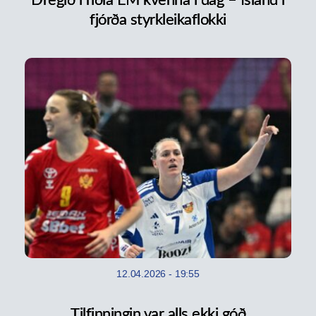
Dregið í riðla EM kvenna í dag – Ísland í
fjórða styrkleikaflokki
12.04.2026
-
19:55
Tilfinningin var alls ekki góð