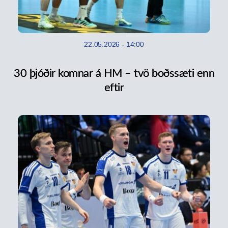
22.05.2026
-
14:00
30 þjóðir komnar á HM – tvö boðssæti enn
eftir