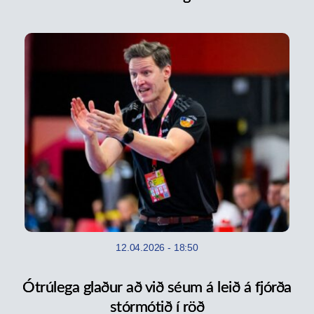
12.04.2026
-
18:50
Ótrúlega glaður að við séum á leið á fjórða
stórmótið í röð