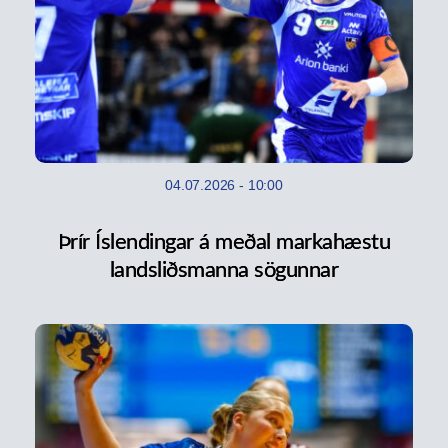
04.07.2026
-
10:00
Þrír Íslendingar á meðal markahæstu
landsliðsmanna sögunnar