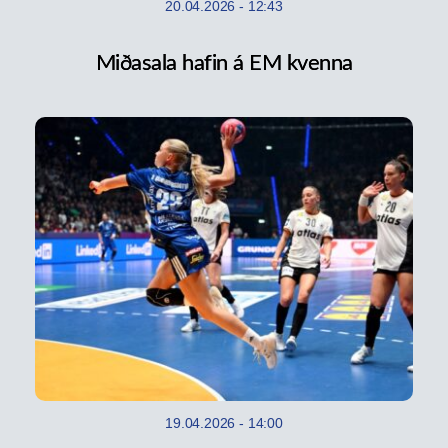
20.04.2026
-
12:43
Miðasala hafin á EM kvenna
19.04.2026
-
14:00