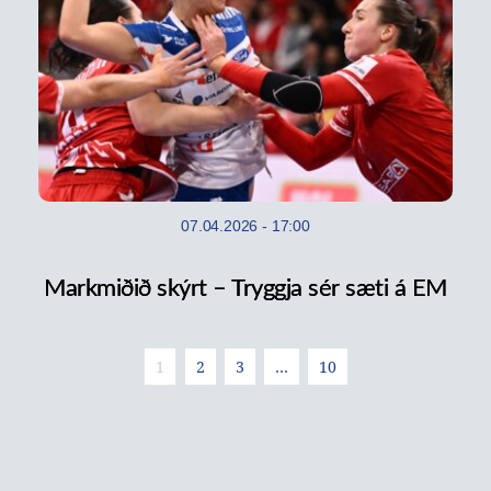
07.04.2026
-
17:00
Markmiðið skýrt – Tryggja sér sæti á EM
1
2
3
…
10