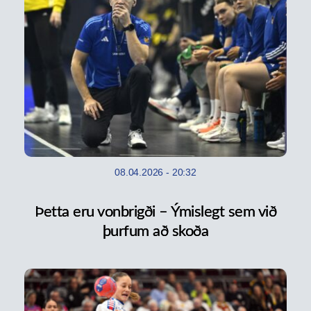
08.04.2026
-
20:32
Þetta eru vonbrigði – Ýmislegt sem við
þurfum að skoða