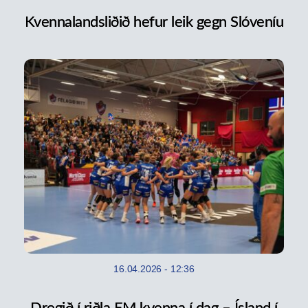
Kvennalandsliðið hefur leik gegn Slóveníu
16.04.2026
-
12:36